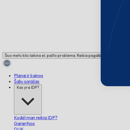
Šiuo metu kilo laikina el. pašto problema. Reikia pagalbos? Susisiekite 
Planai ir kainos
Šalių sąrašas
Kas yra IDP?
Kodėl man reikia IDP?
Garantijos
DUK