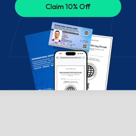
Claim 10% Off
su mumis pokalbių lange!