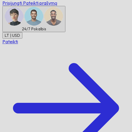
Prisijungti
Pateikti prašymą
24/7
Pokalbis
LT | USD
Pateikti