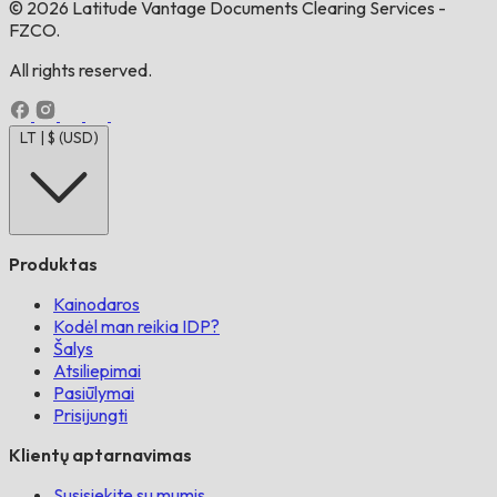
© 2026 Latitude Vantage Documents Clearing Services -
FZCO.
All rights reserved.
LT | $ (USD)
Produktas
Kainodaros
Kodėl man reikia IDP?
Šalys
Atsiliepimai
Pasiūlymai
Prisijungti
Klientų aptarnavimas
Susisiekite su mumis