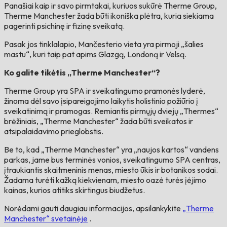
Panašiai kaip ir savo pirmtakai, kuriuos sukūrė Therme Group,
Therme Manchester žada būti ikoniška plėtra, kuria siekiama
pagerinti psichinę ir fizinę sveikatą.
Pasak jos tinklalapio, Mančesterio vieta yra pirmoji „šalies
mastu“, kuri taip pat apims Glazgą, Londoną ir Velsą.
Ko galite tikėtis „Therme Manchester“?
Therme Group yra SPA ir sveikatingumo pramonės lyderė,
žinoma dėl savo įsipareigojimo laikytis holistinio požiūrio į
sveikatinimą ir pramogas. Remiantis pirmųjų dviejų „Thermes“
brėžiniais, „Therme Manchester“ žada būti sveikatos ir
atsipalaidavimo prieglobstis.
Be to, kad „Therme Manchester“ yra „naujos kartos“ vandens
parkas, jame bus terminės vonios, sveikatingumo SPA centras,
įtraukiantis skaitmeninis menas, miesto ūkis ir botanikos sodai.
Žadama turėti kažką kiekvienam, miesto oazė turės įėjimo
kainas, kurios atitiks skirtingus biudžetus.
Norėdami gauti daugiau informacijos, apsilankykite
„Therme
Manchester“ svetainėje
.