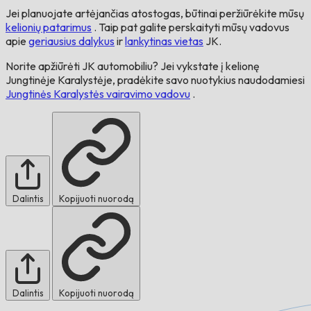
Jei planuojate artėjančias atostogas, būtinai peržiūrėkite mūsų
kelionių patarimus
. Taip pat galite perskaityti mūsų vadovus
apie
geriausius dalykus
ir
lankytinas vietas
JK.
Norite apžiūrėti JK automobiliu? Jei vykstate į kelionę
Jungtinėje Karalystėje, pradėkite savo nuotykius naudodamiesi
Jungtinės Karalystės vairavimo vadovu
.
Dalintis
Kopijuoti nuorodą
Dalintis
Kopijuoti nuorodą