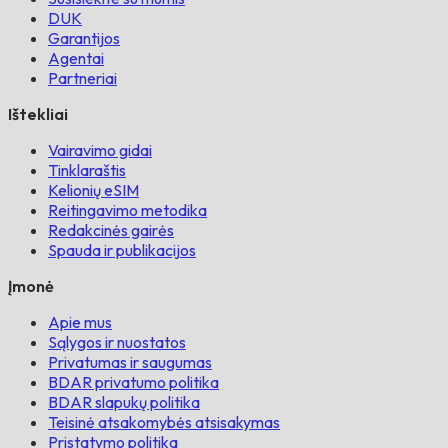
DUK
Garantijos
Agentai
Partneriai
Ištekliai
Vairavimo gidai
Tinklaraštis
Kelionių eSIM
Reitingavimo metodika
Redakcinės gairės
Spauda ir publikacijos
Įmonė
Apie mus
Sąlygos ir nuostatos
Privatumas ir saugumas
BDAR privatumo politika
BDAR slapukų politika
Teisinė atsakomybės atsisakymas
Pristatymo politika