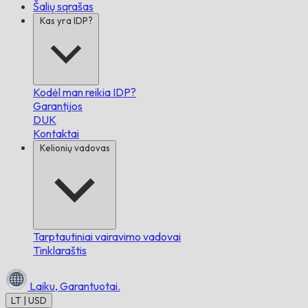
Šalių sąrašas
Kas yra IDP?
Kodėl man reikia IDP?
Garantijos
DUK
Kontaktai
Kelionių vadovas
Tarptautiniai vairavimo vadovai
Tinklaraštis
Laiku,
Garantuotai.
LT | USD