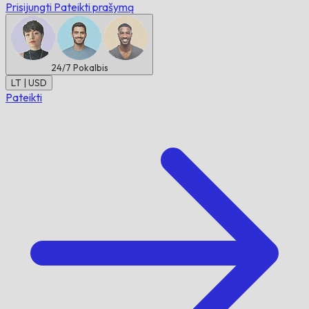
Prisijungti
Pateikti prašymą
24/7
Pokalbis
LT | USD
Pateikti