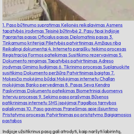
1. Paso būtinumo supratimas
Kelionės reikalavimas
Asmens
tapatybės įrodymas
Teisinė būtinybė
2. Pasų tipai Indijoje
Paprastas pasas
Oficialus pasas
Diplomatinis pasas
3.
Tinkamumo kriterijai
Pilietybės patvirtinimas
Amžiaus riba
Reikalingi dokumentai
4. Interneto paraiškų teikimo procesas
Registracija
Formos pateikimas
Susitikimo rezervavimas
5.
Dokumento rengimas
Tapatybės patvirtinimas
Adreso
įrodymas
Gimimo liudijimas
6. Tikrinimo procesas
Suplanuokite
susitikimą
Dokumento peržiūra
Patvirtinimas baigtas
7.
Mokesčio mokėjimo būdai
Mokėjimas internetu
Challan
mokėjimas
Banko pervedimas
8. Pasas Seva Kendra
Paskyrimas
Dokumento pateikimas
Biometriniai duomenys
Interviu procesas
9. Sekimo paso prašymas
Būsenos
patikrinimas internetu
SMS įspėjimai
Pagalbos tarnybos
palaikymas
10. Paso gavimas
Pranešimas apie išsiuntimą
Pristatymo procesas
Patvirtinimas po pristatymo
Baigiamosios
pastabos
Indijoje užsitikrinus pasą gali atrodyti, kaip naršyti labirintą,