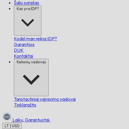
Šalių sąrašas
Kas yra IDP?
Kodėl man reikia IDP?
Garantijos
DUK
Kontaktai
Kelionių vadovas
Tarptautiniai vairavimo vadovai
Tinklaraštis
Laiku,
Garantuotai.
LT | USD