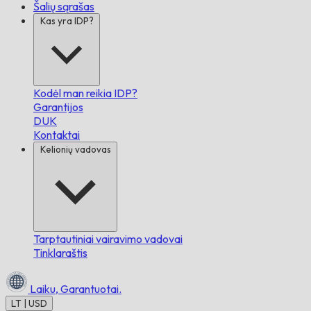
Šalių sąrašas
Kas yra IDP?
Kodėl man reikia IDP?
Garantijos
DUK
Kontaktai
Kelionių vadovas
Tarptautiniai vairavimo vadovai
Tinklaraštis
Laiku,
Garantuotai.
LT | USD