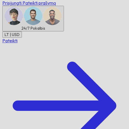
Prisijungti
Pateikti prašymą
24/7
Pokalbis
LT | USD
Pateikti