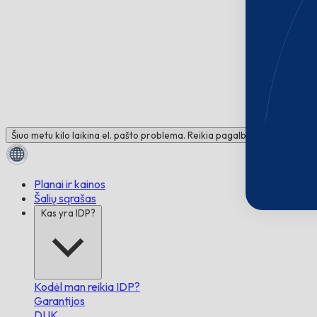
Šiuo metu kilo laikina el. pašto problema. Reikia pagalbos? Susisiekite 
Planai ir kainos
Šalių sąrašas
Kas yra IDP?
Kodėl man reikia IDP?
Garantijos
DUK