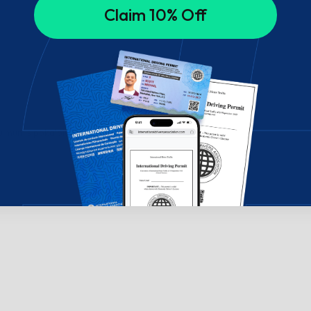
Claim 10% Off
su mumis pokalbių lange!