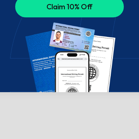
Claim 10% Off
su mumis pokalbių lange!