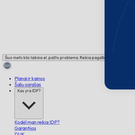
Šiuo metu kilo laikina el. pašto problema. Reikia pagalbos? Susisiekite 
Planai ir kainos
Šalių sąrašas
Kas yra IDP?
Kodėl man reikia IDP?
Garantijos
DUK