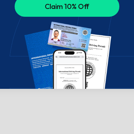
Claim 10% Off
su mumis pokalbių lange!