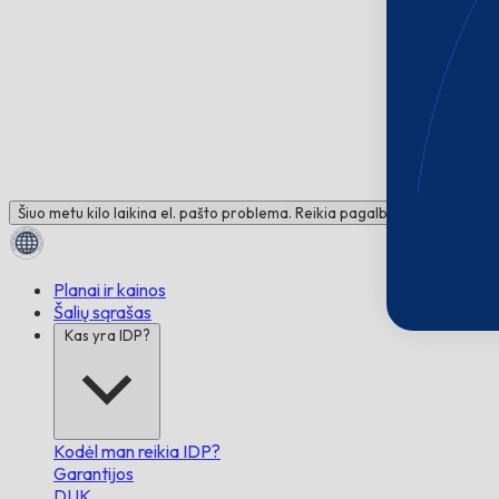
Šiuo metu kilo laikina el. pašto problema. Reikia pagalbos? Susisiekite 
Planai ir kainos
Šalių sąrašas
Kas yra IDP?
Kodėl man reikia IDP?
Garantijos
DUK