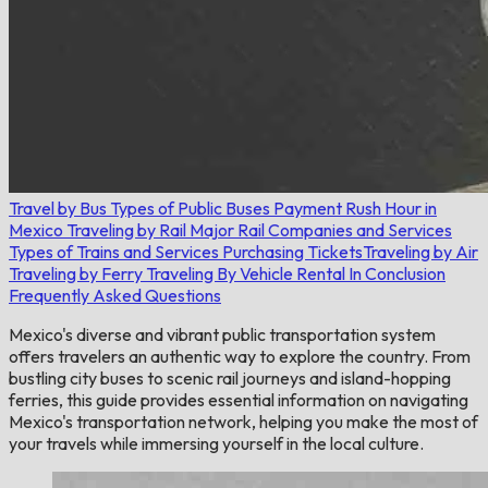
Travel by Bus
Types of Public Buses
Payment
Rush Hour in
Mexico
Traveling by Rail
Major Rail Companies and Services
Types of Trains and Services
Purchasing Tickets
​​Traveling by Air
Traveling by Ferry
Traveling By Vehicle Rental
In Conclusion
Frequently Asked Questions
Mexico's diverse and vibrant public transportation system
offers travelers an authentic way to explore the country. From
bustling city buses to scenic rail journeys and island-hopping
ferries, this guide provides essential information on navigating
Mexico's transportation network, helping you make the most of
your travels while immersing yourself in the local culture.