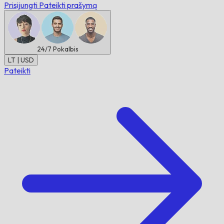
Prisijungti
Pateikti prašymą
24/7
Pokalbis
LT | USD
Pateikti