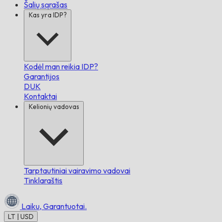
Šalių sąrašas
Kas yra IDP?
Kodėl man reikia IDP?
Garantijos
DUK
Kontaktai
Kelionių vadovas
Tarptautiniai vairavimo vadovai
Tinklaraštis
Laiku,
Garantuotai.
LT | USD