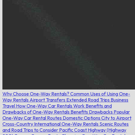
Why Choose One-Way Rentals?
Common Uses of Using One-
Way Rentals
Airport Transfers
Extended Road Trips
Business
Travel
How One-Way Car Rentals Work
Benefits and
Drawbacks of One-Way Rentals
Benefits
Drawbacks
Popular
One-Way Car Rental Routes
Domestic Options
City to Airport
Cross-Country
International One-Way Rentals
Scenic Routes
and Road Trips to Consider
Pacific Coast Highway (Highway