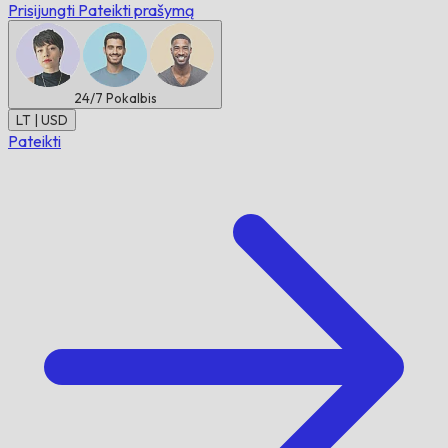
Prisijungti
Pateikti prašymą
24/7
Pokalbis
LT | USD
Pateikti