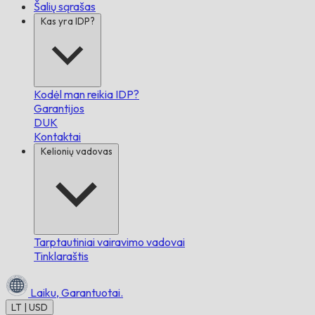
Šalių sąrašas
Kas yra IDP?
Kodėl man reikia IDP?
Garantijos
DUK
Kontaktai
Kelionių vadovas
Tarptautiniai vairavimo vadovai
Tinklaraštis
Laiku,
Garantuotai.
LT | USD