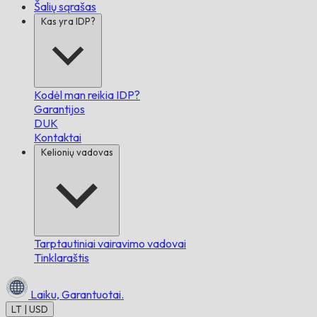
Šalių sąrašas
Kas yra IDP?
Kodėl man reikia IDP?
Garantijos
DUK
Kontaktai
Kelionių vadovas
Tarptautiniai vairavimo vadovai
Tinklaraštis
Laiku,
Garantuotai.
LT | USD