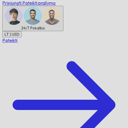
Prisijungti
Pateikti prašymą
24/7
Pokalbis
LT | USD
Pateikti