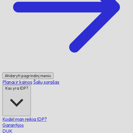
Atidaryti pagrindinį meniu
Planai ir kainos
Šalių sąrašas
Kas yra IDP?
Kodėl man reikia IDP?
Garantijos
DUK