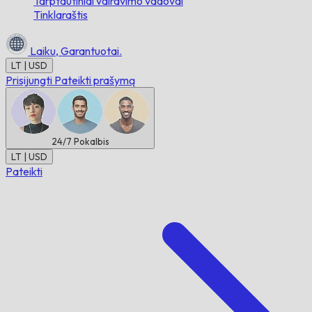
Tarptautiniai vairavimo vadovai
Tinklaraštis
Laiku,
Garantuotai.
LT | USD
Prisijungti
Pateikti prašymą
24/7
Pokalbis
LT | USD
Pateikti