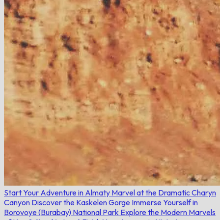
Start Your Adventure in Almaty
Marvel at the Dramatic Charyn
Canyon
Discover the Kaskelen Gorge
Immerse Yourself in
Borovoye (Burabay) National Park
Explore the Modern Marvels