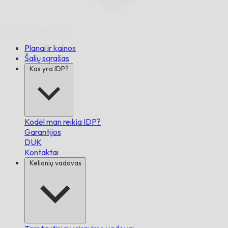
Laiku,
Garantuotai.
Planai ir kainos
Šalių sąrašas
Kas yra IDP?
Kodėl man reikia IDP?
Garantijos
DUK
Kontaktai
Kelionių vadovas