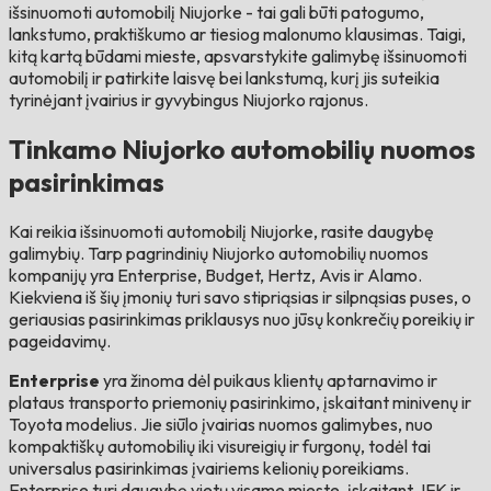
išsinuomoti automobilį Niujorke - tai gali būti patogumo,
lankstumo, praktiškumo ar tiesiog malonumo klausimas. Taigi,
kitą kartą būdami mieste, apsvarstykite galimybę išsinuomoti
automobilį ir patirkite laisvę bei lankstumą, kurį jis suteikia
tyrinėjant įvairius ir gyvybingus Niujorko rajonus.
Tinkamo Niujorko automobilių nuomos
pasirinkimas
Kai reikia išsinuomoti automobilį Niujorke, rasite daugybę
galimybių. Tarp pagrindinių Niujorko automobilių nuomos
kompanijų yra Enterprise, Budget, Hertz, Avis ir Alamo.
Kiekviena iš šių įmonių turi savo stipriąsias ir silpnąsias puses, o
geriausias pasirinkimas priklausys nuo jūsų konkrečių poreikių ir
pageidavimų.
Enterprise
yra žinoma dėl puikaus klientų aptarnavimo ir
plataus transporto priemonių pasirinkimo, įskaitant minivenų ir
Toyota modelius. Jie siūlo įvairias nuomos galimybes, nuo
kompaktiškų automobilių iki visureigių ir furgonų, todėl tai
universalus pasirinkimas įvairiems kelionių poreikiams.
Enterprise turi daugybę vietų visame mieste, įskaitant JFK ir