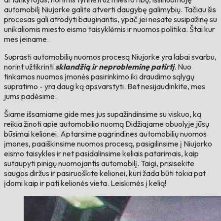
automobilį Niujorke galite atverti daugybę galimybių. Tačiau šis
procesas gali atrodyti bauginantis, ypač jei nesate susipažinę su
unikaliomis miesto eismo taisyklėmis ir nuomos politika. Štai kur
mes įeiname.
Suprasti automobilių nuomos procesą Niujorke yra labai svarbu,
norint užtikrinti
sklandžią ir neprobleminę patirtį
. Nuo
tinkamos nuomos įmonės pasirinkimo iki draudimo sąlygų
supratimo - yra daug ką apsvarstyti. Bet nesijaudinkite, mes
jums padėsime.
Šiame išsamiame gide mes jus supažindinsime su viskuo, ką
reikia žinoti apie automobilio nuomą Didžiajame obuolyje jūsų
būsimai kelionei. Aptarsime pagrindines automobilių nuomos
įmones, paaiškinsime nuomos procesą, pasigilinsime į Niujorko
eismo taisykles ir net pasidalinsime keliais patarimais, kaip
sutaupyti pinigų nuomojantis automobilį. Taigi, prisisekite
saugos diržus ir pasiruoškite kelionei, kuri žada būti tokia pat
įdomi kaip ir pati kelionės vieta. Leiskimės į kelią!