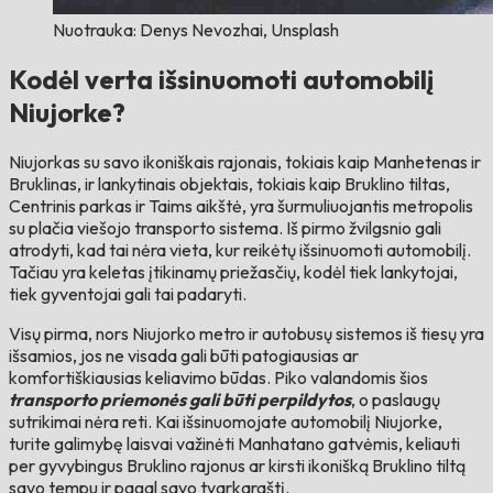
Nuotrauka: Denys Nevozhai, Unsplash
Kodėl verta išsinuomoti automobilį
Niujorke?
Niujorkas su savo ikoniškais rajonais, tokiais kaip Manhetenas ir
Bruklinas, ir lankytinais objektais, tokiais kaip Bruklino tiltas,
Centrinis parkas ir Taims aikštė, yra šurmuliuojantis metropolis
su plačia viešojo transporto sistema. Iš pirmo žvilgsnio gali
atrodyti, kad tai nėra vieta, kur reikėtų išsinuomoti automobilį.
Tačiau yra keletas įtikinamų priežasčių, kodėl tiek lankytojai,
tiek gyventojai gali tai padaryti.
Visų pirma, nors Niujorko metro ir autobusų sistemos iš tiesų yra
išsamios, jos ne visada gali būti patogiausias ar
komfortiškiausias keliavimo būdas. Piko valandomis šios
transporto priemonės gali būti perpildytos
, o paslaugų
sutrikimai nėra reti. Kai išsinuomojate automobilį Niujorke,
turite galimybę laisvai važinėti Manhatano gatvėmis, keliauti
per gyvybingus Bruklino rajonus ar kirsti ikonišką Bruklino tiltą
savo tempu ir pagal savo tvarkaraštį.