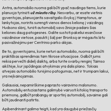
Antra, automobilio nuoma gali būti ypač naudinga tiems, kurie
planuoja tyrinėti
už miesto ribų
. Nesvarbu, ar esate vietinis
gyventojas, planuojantis savaitgalio išvyką į Hamptonus, ar
lankytojas, norintis surengti vienos dienos kelionę į vaizdingą
Hudsono slėnį, turėti automobilį savo žinioje padaro šias
keliones daug patogesnes. Galite sustoti pakeliui esančiose
vaizdinėse vietose, pasukti į šalį per Bronksą ar mėgautis lėtu
pasivažinėjimu per Centrinio parko alėjas.
Be to, gyventojams, kurie neturi automobilio, nuoma gali būti
praktiškas sprendimas tam tikrose situacijose. Galbūt jums
reikia pervežti didelį daiktą, arba turite svarbų renginį Taimso
aikštėje, kur įspūdingas atvykimas yra dalis plano. Tokiais
atvejais automobilio turėjimo patogumas, net ir trumpam laikui,
yra neįkainojamas.
Galiausiai, nepamirškime paprasto vairavimo malonumo.
Automobilių entuziastams galimybė vairuoti kitokią transporto
priemonę, galbūt prabangų ar sportinį automobilį, savaime gali
būti jaudinanti patirtis.
Apibendrinant galima teigti, kad yra daugybė priežasčių