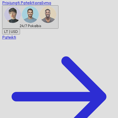
Prisijungti
Pateikti prašymą
24/7
Pokalbis
LT | USD
Pateikti