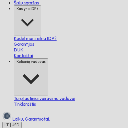
Šalių sąrašas
Kas yra IDP?
Kodėl man reikia IDP?
Garantijos
DUK
Kontaktai
Kelionių vadovas
Tarptautiniai vairavimo vadovai
Tinklaraštis
Laiku,
Garantuotai.
LT | USD