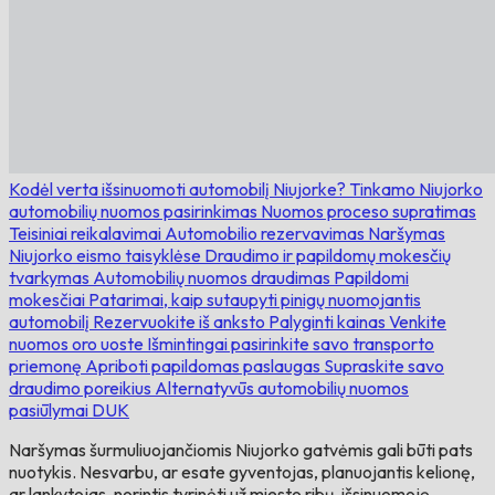
Kodėl verta išsinuomoti automobilį Niujorke?
Tinkamo Niujorko
automobilių nuomos pasirinkimas
Nuomos proceso supratimas
Teisiniai reikalavimai
Automobilio rezervavimas
Naršymas
Niujorko eismo taisyklėse
Draudimo ir papildomų mokesčių
tvarkymas
Automobilių nuomos draudimas
Papildomi
mokesčiai
Patarimai, kaip sutaupyti pinigų nuomojantis
automobilį
Rezervuokite iš anksto
Palyginti kainas
Venkite
nuomos oro uoste
Išmintingai pasirinkite savo transporto
priemonę
Apriboti papildomas paslaugas
Supraskite savo
draudimo poreikius
Alternatyvūs automobilių nuomos
pasiūlymai
DUK
Naršymas šurmuliuojančiomis Niujorko gatvėmis gali būti pats
nuotykis. Nesvarbu, ar esate gyventojas, planuojantis kelionę,
ar lankytojas, norintis tyrinėti už miesto ribų, išsinuomoję