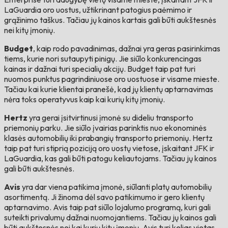
LaGuardia oro uostus, užtikrinant patogius paėmimo ir
grąžinimo taškus. Tačiau jų kainos kartais gali būti aukštesnės
nei kitų įmonių.
Budget
, kaip rodo pavadinimas, dažnai yra geras pasirinkimas
tiems, kurie nori sutaupyti pinigų. Jie siūlo konkurencingas
kainas ir dažnai turi specialių akcijų. Budget taip pat turi
nuomos punktus pagrindiniuose oro uostuose ir visame mieste.
Tačiau kai kurie klientai pranešė, kad jų klientų aptarnavimas
nėra toks operatyvus kaip kai kurių kitų įmonių.
Hertz
yra gerai įsitvirtinusi įmonė su dideliu transporto
priemonių parku. Jie siūlo įvairias parinktis nuo ekonominės
klasės automobilių iki prabangių transporto priemonių. Hertz
taip pat turi stiprią poziciją oro uostų vietose, įskaitant JFK ir
LaGuardia, kas gali būti patogu keliautojams. Tačiau jų kainos
gali būti aukštesnės.
Avis
yra dar viena patikima įmonė, siūlanti platų automobilių
asortimentą. Ji žinoma dėl savo patikimumo ir gero klientų
aptarnavimo. Avis taip pat siūlo lojalumo programą, kuri gali
suteikti privalumų dažnai nuomojantiems. Tačiau jų kainos gali
būti aukštesnės nei kai kurių kitų įmonių. Avis turi kelias vietas