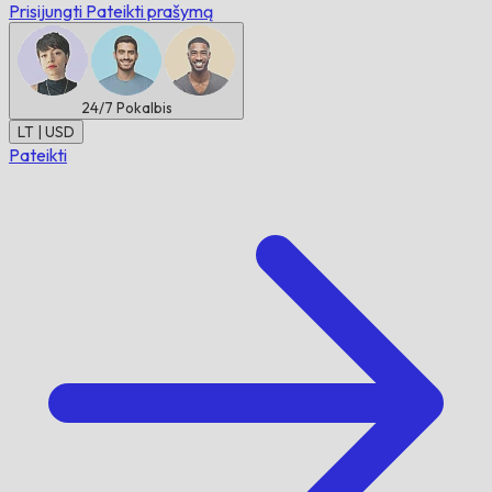
Prisijungti
Pateikti prašymą
24/7
Pokalbis
LT | USD
Pateikti