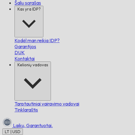
Šalių sąrašas
Kas yra IDP?
Kodėl man reikia IDP?
Garantijos
DUK
Kontaktai
Kelionių vadovas
Tarptautiniai vairavimo vadovai
Tinklaraštis
Laiku,
Garantuotai.
LT | USD