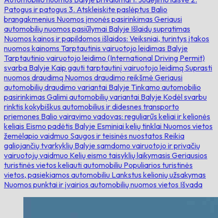
Patogus ir patogus
3. Atskleiskite paslėptus Balio
brangakmenius
Nuomos įmonės pasirinkimas
Geriausi
automobilių nuomos pasiūlymai Balyje
Išlaidų supratimas
Nuomos kainos ir papildomos išlaidos:
Veiksniai, turintys įtakos
nuomos kainoms
Tarptautinis vairuotojo leidimas Balyje
Tarptautinio vairuotojo leidimo (International Driving Permit)
svarba Balyje
Kaip gauti tarptautinį vairuotojo leidimą
Suprasti
nuomos draudimą
Nuomos draudimo reikšmė
Geriausi
automobilių draudimo variantai Balyje
Tinkamo automobilio
pasirinkimas
Galimi automobilių variantai Balyje
Kodėl svarbu
rinktis kokybiškus automobilius ir didesnes transporto
priemones
Balio vairavimo vadovas: reguliarūs keliai ir kelionės
keliais
Eismo padėtis Balyje
Esminiai kelių tinklai
Nuomos vietos
žemėlapio vaidmuo
Saugos ir teisinės nuostatos
Reikia
galiojančių tvarkyklių
Balyje samdomo vairuotojo ir privačių
vairuotojų vaidmuo
Kelių eismo taisyklių laikymasis
Geriausios
turistinės vietos keliauti automobiliu
Populiarios turistinės
vietos, pasiekiamos automobiliu
Lankstus kelionių užsakymas
Nuomos punktai ir įvairios automobilių nuomos vietos
Išvada