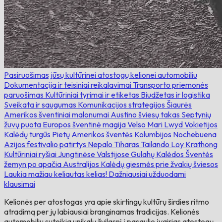
Pasiruošimas jūsų kultūrinei atostogų kelionei automobiliu
Dokumentacija ir teisiniai reikalavimai
Transporto priemonės
paruošimas
Kultūriniai tyrimai ir etiketas
Biudžetas ir logistika
Sveikata ir saugumas
Komunikacijos strategijos
Šiaurės
Amerikos šventiniai malonumai
Austino šviesų takas
Septynių
žuvų puota
Europos šventinė magija
Velso Mari Lwyd
Vokietijos
Kalėdų turgūs
Pietų Amerikos šventės
Kolumbijos Nochebuena
Azijos festivalio patirtys
Nepalo Tiharas
Tailando Loy Krathong
Kultūriniai ryšiai Jungtinėse Valstijose
Gulahų Kalėdos
Šventės
žemyn po apačia
Australijos Kalėdų giesmės prie žvakių šviesos
Laukia mažiau keliautas kelias!
Dažniausiai užduodami
klausimai
Kelionės per atostogas yra apie skirtingų kultūrų širdies ritmo
atradimą per jų labiausiai branginamas tradicijas. Kelionės
automobiliu suteikia unikalų žvilgsnį į pasaulio įvairias atostogų