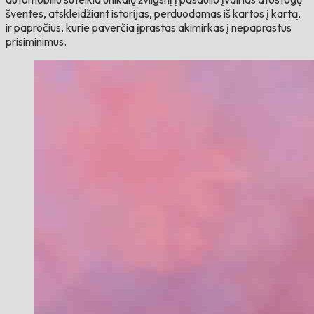
šventes, atskleidžiant istorijas, perduodamas iš kartos į kartą,
ir papročius, kurie paverčia įprastas akimirkas į nepaprastus
prisiminimus.