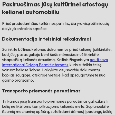
Pasiruošimas jūsų kultūrinei atostogų
kelionei automobiliu
Prieš pradedant šias kultūrines patirtis, čia yra visų būtiniausių
dalykų kontrolinis sąrašas:
Dokumentacija ir teisiniai reikalavimai
Surinkite būtinus kelionės dokumentus prieš kelionę. Įsitikinkite,
kad jūsų pasas galioja bent šešis mėnesius ir užtikrinkite
visapusišką kelionės draudimą. Kritinis žingsnis yra
gauti savo
International Driving Permit internetu
, kuris suteikia teisę
vairuoti keliose šalyse. Laikykite visų svarbių dokumentų
kopijas saugioje, atskiroje vietoje, kad apsaugotumėte nuo
galimo praradimo.
Transporto priemonės paruošimas
Tinkamas jūsų transporto priemonės paruošimas gali užkirsti
kelią netikėtoms komplikacijoms kelionės metu. Suplanuokite
išsamią mechaninę apžiūrą, sutelkdami dėmesį į padangų būklę