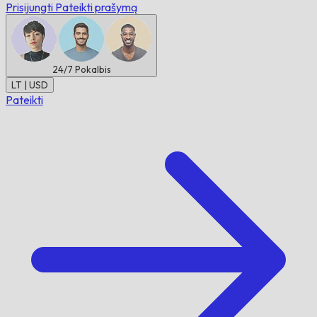
Prisijungti
Pateikti prašymą
24/7
Pokalbis
LT | USD
Pateikti