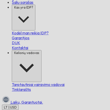
Šalių sąrašas
Kas yra IDP?
Kodėl man reikia IDP?
Garantijos
DUK
Kontaktai
Kelionių vadovas
Tarptautiniai vairavimo vadovai
Tinklaraštis
Laiku,
Garantuotai.
LT | USD