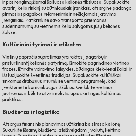
ir pasirengimą žiemai šaltuose kelionės tiksluose. Supakuokite
avarinį kelio rinkinį su būtiniausiais įrankiais, atsargine padanga,
pirmosios pagalbos reikmenimis ir nešiojamais įkrovimo
įrenginiais. Patikrinkite savo transporto priemonės
suderinamumą su vietinėmis kelio sąlygomis jūsų kelionės
šalyse.
Kultūriniai tyrimai ir etiketas
Vietinių papročių supratimas yra raktas į pagarbų ir
praturtinantį kelionės patyrimą. Išmokite pagrindines vietines
frazes, ištirkite vairavimo taisykles, būdingas kiekvienai šaliai, ir
išstudijuokite šventines tradicijas. Supakuokite kultūriškai
tinkamus drabužius ir turėkite vertimo programėlę, kad
įveiktumėte komunikacijos iššūkius. Gerbkite vietinius
jautrumus ir būkite atviri mokytis apie skirtingas kultūrines
praktikas.
Biudžetas ir logistika
Atsargus finansinis planavimas užtikrina be streso kelionę.
Sukurkite išsamų biudžetą, atsižvelgdami į valiutų keitimo