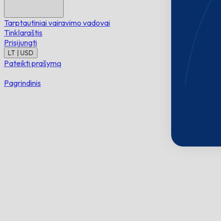
Tarptautiniai vairavimo vadovai
Tinklaraštis
Prisijungti
LT | USD
Pateikti prašymą
Pagrindinis