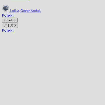
Laiku,
Garantuotai.
Pateikti
Pokalbis
LT | USD
Pateikti