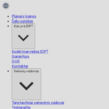
Planai ir kainos
Šalių sąrašas
Kas yra IDP?
Kodėl man reikia IDP?
Garantijos
DUK
Kontaktai
Kelionių vadovas
Tarptautiniai vairavimo vadovai
Tinklaraštis