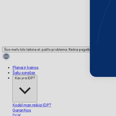
Šiuo metu kilo laikina el. pašto problema. Reikia pagalbos? Susisiekite 
Planai ir kainos
Šalių sąrašas
Kas yra IDP?
Kodėl man reikia IDP?
Garantijos
DUK