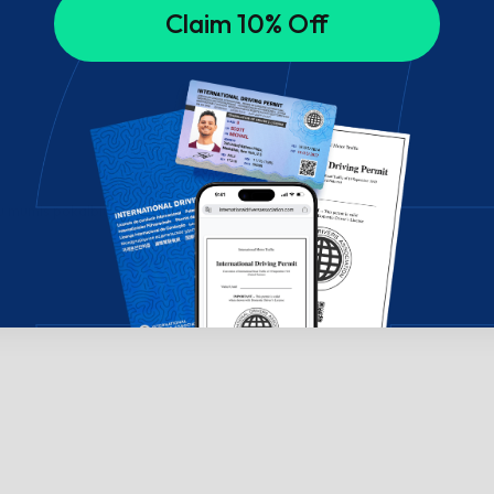
Claim 10% Off
su mumis pokalbių lange!