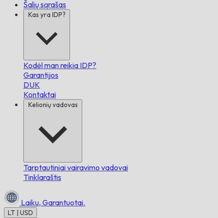
Šalių sąrašas
Kas yra IDP?
Kodėl man reikia IDP?
Garantijos
DUK
Kontaktai
Kelionių vadovas
Tarptautiniai vairavimo vadovai
Tinklaraštis
Laiku,
Garantuotai.
LT | USD