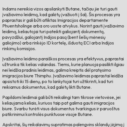
Indams nereikia vizos apsilankyti Butane, tačiau jie turi gauti
įvažiavimo leidimą, kad galėtų įvažiuoti į šalį. Šis procesas yra
paprastas ir gali būti atliktas Imigracijos departamente
Phuentsholinge arba oro uoste atvykus. Norint gauti įvažiavimo
leidimą, keliautojai turi pateikti galiojantį dokumentą,
pavyzdžiui, galiojantį Indijos pasą (bent šešių mėnesių
galiojimo) arba rinkėjo ID kortelę, išduotą ECI arba Indijos
rinkimų komisijos.
Įvažiavimo leidimo paraiškos procesas yra efektyvus, paprastai
užtrunka tik kelias valandas. Tiems, kurie planuoja pasilikti ilgiau
nei leidžia pradinis leidimas, galima kreiptis dėl pratęsimo
imigracijos biure Thimphu. Įvažiavimo leidimas paprastai leidžia
apsistoti iki 15 dienų, po to lankytojai turi užtikrinti, kad turi
reikiamus dokumentus, kad galėtų likti Butane.
Papildomi leidimai gali būti reikalingi tam tikrose vietovėse, jei
keliaujama keliais, kuriuos taip pat galima gauti imigracijos
biure. Svarbu turėti visus dokumentus tvarkingus ir paruoštus
patikrinimui kontrolės punktuose visoje Butane.
Apskritai, šių reikalavimų supratimas palengvins sklandų įėjimą į