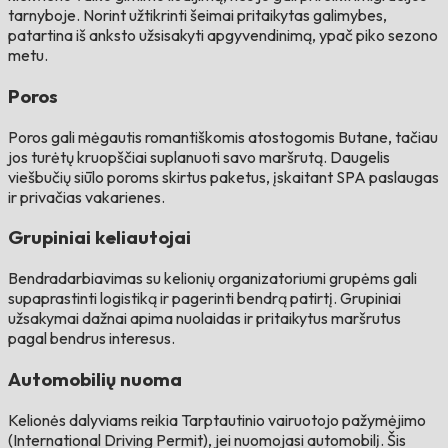
tarnyboje. Norint užtikrinti šeimai pritaikytas galimybes,
patartina iš anksto užsisakyti apgyvendinimą, ypač piko sezono
metu.
Poros
Poros gali mėgautis romantiškomis atostogomis Butane, tačiau
jos turėtų kruopščiai suplanuoti savo maršrutą. Daugelis
viešbučių siūlo poroms skirtus paketus, įskaitant SPA paslaugas
ir privačias vakarienes.
Grupiniai keliautojai
Bendradarbiavimas su kelionių organizatoriumi grupėms gali
supaprastinti logistiką ir pagerinti bendrą patirtį. Grupiniai
užsakymai dažnai apima nuolaidas ir pritaikytus maršrutus
pagal bendrus interesus.
Automobilių nuoma
Kelionės dalyviams reikia Tarptautinio vairuotojo pažymėjimo
(International Driving Permit), jei nuomojasi automobilį. Šis