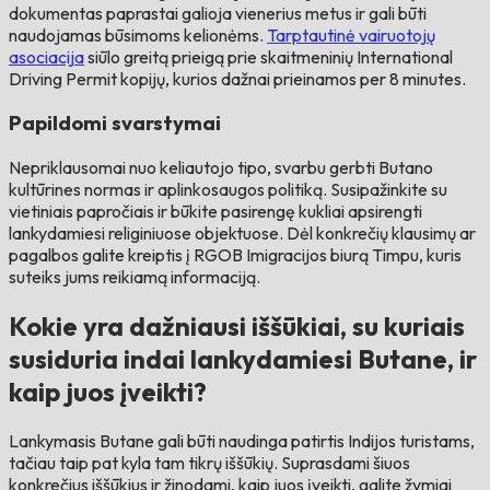
dokumentas paprastai galioja vienerius metus ir gali būti
naudojamas būsimoms kelionėms.
Tarptautinė vairuotojų
asociacija
siūlo greitą prieigą prie skaitmeninių International
Driving Permit kopijų, kurios dažnai prieinamos per 8 minutes.
Papildomi svarstymai
Nepriklausomai nuo keliautojo tipo, svarbu gerbti Butano
kultūrines normas ir aplinkosaugos politiką. Susipažinkite su
vietiniais papročiais ir būkite pasirengę kukliai apsirengti
lankydamiesi religiniuose objektuose. Dėl konkrečių klausimų ar
pagalbos galite kreiptis į RGOB Imigracijos biurą Timpu, kuris
suteiks jums reikiamą informaciją.
Kokie yra dažniausi iššūkiai, su kuriais
susiduria indai lankydamiesi Butane, ir
kaip juos įveikti?
Lankymasis Butane gali būti naudinga patirtis Indijos turistams,
tačiau taip pat kyla tam tikrų iššūkių. Suprasdami šiuos
konkrečius iššūkius ir žinodami, kaip juos įveikti, galite žymiai