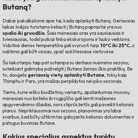
Butaną?
Dabar pakalbėkime apie tai, kada aplankyti Butaną. Geriausias
laikas Indijos turistams keliauti į Butaną paprastai yra nuo
spalio iki gruodžio
. Šiais mėnesiais oras yra sausiausias ir
šviesiausias, todėl puikiai tinka ekskursijoms ir lauko veikloms.
Vidutinė dienos temperatūra gali svyruoti tarp
10°C iki 25°C
, o
naktimis gali būti vėsiau, ypač aukštesnėse vietovėse.
Šis laikotarpis taip pat sutampa su derliaus nuėmimo sezonu,
suteikiant galimybę pažvelgti į Butano žemės ūkio praktiką. Be
to, daugelis
geriausių vietų aplankyti Butane
, tokių kaip
Thimphu ir Paro, yra mažiau perpildytos nei piko sezonais.
Tiems, kurie ieško biudžetinių variantų, apsilankymas musonų
mėnesiais nuo birželio iki rugpjūčio gali lemti mažesnes
apgyvendinimo išlaidas, nors stiprūs lietūs gali paveikti kelionės
planus. Nepriklausomai nuo sezono, planavimas yra labai
svarbus, kad būtų užtikrintas galiojantis kelionės dokumentas ir
patogus buvimas Butane.
Kokius specialius aspektus turėtų