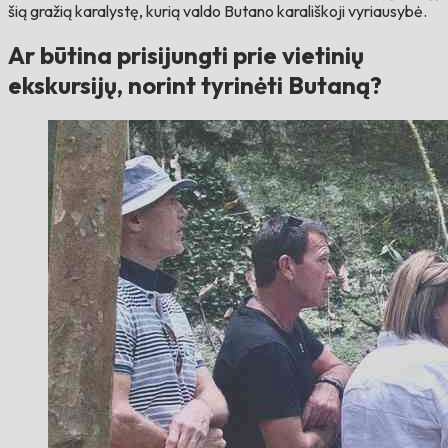
šią gražią karalystę, kurią valdo Butano karališkoji vyriausybė.
Ar būtina prisijungti prie vietinių
ekskursijų, norint tyrinėti Butaną?