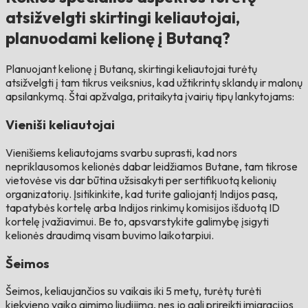
atsižvelgti skirtingi keliautojai,
planuodami kelionę į Butaną?
Planuojant kelionę į Butaną, skirtingi keliautojai turėtų
atsižvelgti į tam tikrus veiksnius, kad užtikrintų sklandų ir malonų
apsilankymą. Štai apžvalga, pritaikyta įvairių tipų lankytojams:
Vieniši keliautojai
Vienišiems keliautojams svarbu suprasti, kad nors
nepriklausomos kelionės dabar leidžiamos Butane, tam tikrose
vietovėse vis dar būtina užsisakyti per sertifikuotą kelionių
organizatorių. Įsitikinkite, kad turite galiojantį Indijos pasą,
tapatybės kortelę arba Indijos rinkimų komisijos išduotą ID
kortelę įvažiavimui. Be to, apsvarstykite galimybę įsigyti
kelionės draudimą visam buvimo laikotarpiui.
Šeimos
Šeimos, keliaujančios su vaikais iki 5 metų, turėtų turėti
kiekvieno vaiko gimimo liudijimą, nes jo gali prireikti imigracijos