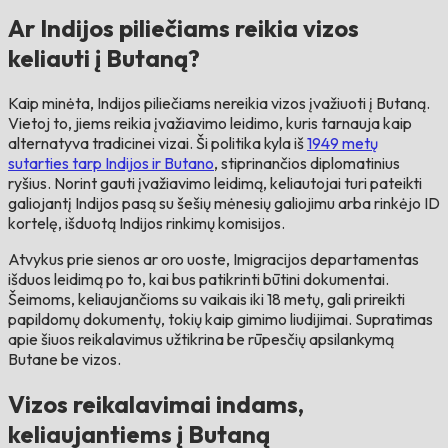
Ar Indijos piliečiams reikia vizos
keliauti į Butaną?
Kaip minėta, Indijos piliečiams nereikia vizos įvažiuoti į Butaną.
Vietoj to, jiems reikia įvažiavimo leidimo, kuris tarnauja kaip
alternatyva tradicinei vizai. Ši politika kyla iš
1949 metų
sutarties tarp Indijos ir Butano
, stiprinančios diplomatinius
ryšius. Norint gauti įvažiavimo leidimą, keliautojai turi pateikti
galiojantį Indijos pasą su šešių mėnesių galiojimu arba rinkėjo ID
kortelę, išduotą Indijos rinkimų komisijos.
Atvykus prie sienos ar oro uoste, Imigracijos departamentas
išduos leidimą po to, kai bus patikrinti būtini dokumentai.
Šeimoms, keliaujančioms su vaikais iki 18 metų, gali prireikti
papildomų dokumentų, tokių kaip gimimo liudijimai. Supratimas
apie šiuos reikalavimus užtikrina be rūpesčių apsilankymą
Butane be vizos.
Vizos reikalavimai indams,
keliaujantiems į Butaną