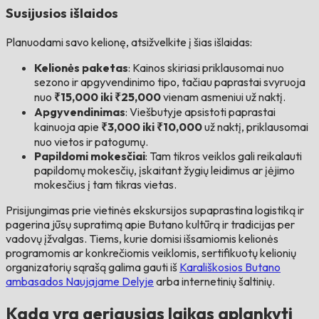
Susijusios išlaidos
Planuodami savo kelionę, atsižvelkite į šias išlaidas:
Kelionės paketas
: Kainos skiriasi priklausomai nuo
sezono ir apgyvendinimo tipo, tačiau paprastai svyruoja
nuo
₹15,000 iki ₹25,000
vienam asmeniui už naktį.
Apgyvendinimas
: Viešbutyje apsistoti paprastai
kainuoja apie
₹3,000 iki ₹10,000
už naktį, priklausomai
nuo vietos ir patogumų.
Papildomi mokesčiai
: Tam tikros veiklos gali reikalauti
papildomų mokesčių, įskaitant žygių leidimus ar įėjimo
mokesčius į tam tikras vietas.
Prisijungimas prie vietinės ekskursijos supaprastina logistiką ir
pagerina jūsų supratimą apie Butano kultūrą ir tradicijas per
vadovų įžvalgas. Tiems, kurie domisi išsamiomis kelionės
programomis ar konkrečiomis veiklomis, sertifikuotų kelionių
organizatorių sąrašą galima gauti iš
Karališkosios Butano
ambasados Naujajame Delyje
arba internetinių šaltinių.
Kada yra geriausias laikas aplankyti