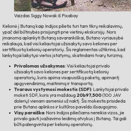
Vaizdas Siggy Nowak iš Pixabay
Kelionė į Butaną kaip Indijos pilietis turi tam tikrų reikalavimų,
ypač dėl būtinybės prisijungti prie vietinių ekskursijų. Nors
įmanoma aplankyti Butaną savarankiškai, Butano vyriausybė
reikalauja, kad visi keliautojai užsisakytų savo keliones per
sertifikuotą kelionių operatorių. Šis reglamentas užtikrina, kad
lankytojai laikytųsi vietos įstatymų, skatindami tvarų turizmą.
Privalomas užsakymas
: Visi keliautojai privalo
užsisakyti savo keliones per sertifikuotą kelionių
operatorių, kuris apima visapusišką paketą, apimantį
apgyvendinimą, maitinimą ir transportą.
Tvaraus vystymosi mokestis (SDF)
: Lankytojai privalo
mokėti SDF, kuris yra maždaug
20b97,500
(100 JAV
dolerių) vienam asmeniui už naktį. Šis mokestis prisideda
prie Butano aplinkos ir kultūros paveldo išsaugojimo.
Vizų paraiška
: Nors Indijos piliečiams nereikia vizos, jie
privalo gauti įvažiavimo leidimą atvykus į Butaną. Tai gali
būti palengvinta per kelionių operatorių.