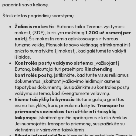
pagerinti savo kelionę.
Štai keletas pagrindinių svarstymų:
Žaliasis mokestis
: Butanas taiko Tvaraus vystymosi
mokestį (SDF), kuris yra maždaug
1,200 už asmenį per
naktį
. Šis mokestis remia aplinkosaugos ir tvaraus
turizmo veiklą. Planuokite savo viešnagę atitinkamai ir iš
anksto numatykite šį mokestį, kad galėtumėte valdyti
išlaidas.
Kontrolės postų valdymo sistema
: Įvažiuojant į
Butaną, keliautojai turi praeiti pro
Rinchending
kontrolės postą
. Įsitikinkite, kad turite visus reikiamus
dokumentus, įskaitant įvažiavimo leidimą ir asmens
tapatybės dokumentą. Susipažinkite su kontrolės postų
valdymo sistema, kad išvengtumėte vėlavimų.
Eismo taisyklių laikymasis
: Butane galioja griežtos
eismo taisyklės, kurių privaloma laikytis.
Transporto
priemonės savininkas turi užtikrinti taisyklių
laikymąsi
, įskaitant greičio apribojimus ir kelio ženklus.
Jei nuomojatės transporto priemonę, susipažinkite su
vietinėmis ir vairavimo taisyklėmis.
Ribota infrastruktūra
: Nors tokie miestai kaip Timpu ir