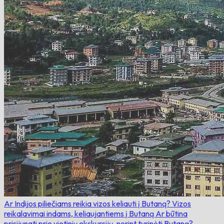
Ar Indijos piliečiams reikia vizos keliauti į Butaną?
Vizos
reikalavimai indams, keliaujantiems į Butaną
Ar būtina
prisijungti prie vietinių ekskursijų, norint tyrinėti Butaną?