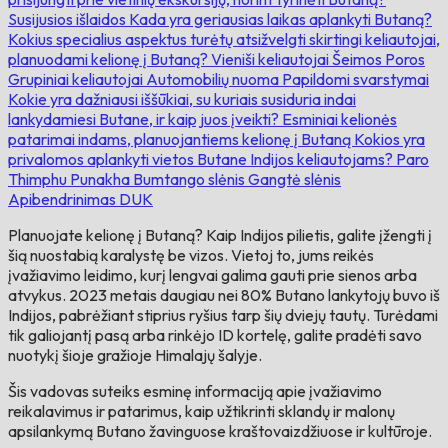
Susijusios išlaidos
Kada yra geriausias laikas aplankyti Butaną?
Kokius specialius aspektus turėtų atsižvelgti skirtingi keliautojai,
planuodami kelionę į Butaną?
Vieniši keliautojai
Šeimos
Poros
Grupiniai keliautojai
Automobilių nuoma
Papildomi svarstymai
Kokie yra dažniausi iššūkiai, su kuriais susiduria indai
lankydamiesi Butane, ir kaip juos įveikti?
Esminiai kelionės
patarimai indams, planuojantiems kelionę į Butaną
Kokios yra
privalomos aplankyti vietos Butane Indijos keliautojams?
Paro
Thimphu
Punakha
Bumtango slėnis
Gangtė slėnis
Apibendrinimas
DUK
Planuojate kelionę į Butaną? Kaip Indijos pilietis, galite įžengti į
šią nuostabią karalystę be vizos. Vietoj to, jums reikės
įvažiavimo leidimo, kurį lengvai galima gauti prie sienos arba
atvykus. 2023 metais daugiau nei 80% Butano lankytojų buvo iš
Indijos, pabrėžiant stiprius ryšius tarp šių dviejų tautų. Turėdami
tik galiojantį pasą arba rinkėjo ID kortelę, galite pradėti savo
nuotykį šioje gražioje Himalajų šalyje.
Šis vadovas suteiks esminę informaciją apie įvažiavimo
reikalavimus ir patarimus, kaip užtikrinti sklandų ir malonų
apsilankymą Butano žavinguose kraštovaizdžiuose ir kultūroje.