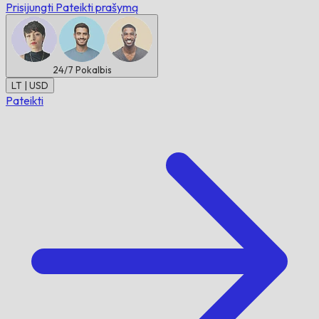
Prisijungti
Pateikti prašymą
24/7
Pokalbis
LT | USD
Pateikti