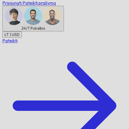
Prisijungti
Pateikti prašymą
24/7
Pokalbis
LT | USD
Pateikti