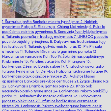
1. Šurmuliuojančio Bankoko miesto tyrinėjimas
2. Naktinis
gyvenimas Pataja
3. Ekskursija į Chiang Mai miestą
4. Puketo
paplūdimio naktinis gyvenimas
5. Senovinių šventyklų lankymas
6. Tailando papročių ir tradicijų mokymasis
7. UNESCO pasaulio
paveldo objektų tyrinėjimas
8. Dalyvavimas tradiciniuose tajų
festivaliuose
9. Tailando gatvės maisto turas
10. Phi Phi salų
atradimas
11. Tailandietiško maisto gaminimo pamoka
13.
Nardymas su vamzdeliu Koh Tao
14. Šokinėjimas paplūdimyje
Krabi mieste
15. Pilnaties vakarėlis Koh Phangane
16.
Lankymasis Džeimso Bondo saloje
17. Chatuchak savaitgalio
turgaus tyrinėjimas
18. Derybos Patpong naktiniame turguje
19.
Lankymasis plaukiojančiose rinkose
20. Aukštos klasės
apsipirkimas Bankoko prekybos centruose
21. Žygiai Chiang Rai
22. Lankymasis Dramblių gamtos parke
23. Khao Sok
nacionalinio parko tyrinėjimas
24. Lankymasis Puketo paukščių
parke
25. Tailandietiško masažo atlikimas
26. Dalyvavimas
jogos rekolekcijose
27. Infuzijos karštosiose versmėse ir
pirtyse
28. Lankymasis Puketo sveikatingumo kurortuose ir
SPA centruose
29. Nardymas Similan salose
30. Užtrauktukas