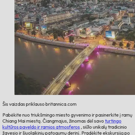
Šis vaizdas priklauso britannica.com
Pabėkite nuo triukšmingo miesto gyvenimo ir pasinerkite į ramų
Chiang Mai miestą. Čiangmajus, žinomas dėl savo
turtingo
kultūros paveldo ir ramios atmosferos
, siūlo unikalų tradicinio
žavesio ir šiuolaikinių patogumų derinį. Pradėkite ekskursiją po