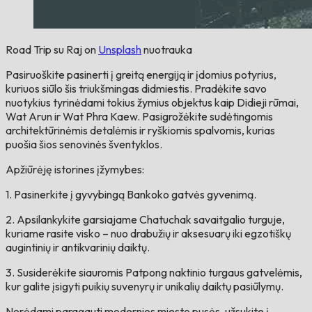
Road Trip su Raj on
Unsplash
nuotrauka
Pasiruoškite pasinerti į greitą energiją ir įdomius potyrius,
kuriuos siūlo šis triukšmingas didmiestis. Pradėkite savo
nuotykius tyrinėdami tokius žymius objektus kaip Didieji rūmai,
Wat Arun ir Wat Phra Kaew. Pasigrožėkite sudėtingomis
architektūrinėmis detalėmis ir ryškiomis spalvomis, kurias
puošia šios senovinės šventyklos.
Apžiūrėję istorines įžymybes:
1. Pasinerkite į gyvybingą Bankoko gatvės gyvenimą.
2. Apsilankykite garsiajame Chatuchak savaitgalio turguje,
kuriame rasite visko – nuo ​​drabužių ir aksesuarų iki egzotiškų
augintinių ir antikvarinių daiktų.
3. Susiderėkite siauromis Patpong naktinio turgaus gatvelėmis,
kur galite įsigyti puikių suvenyrų ir unikalių daiktų pasiūlymų.
Norėdami paragauti modernios miesto pusės, užsukite į