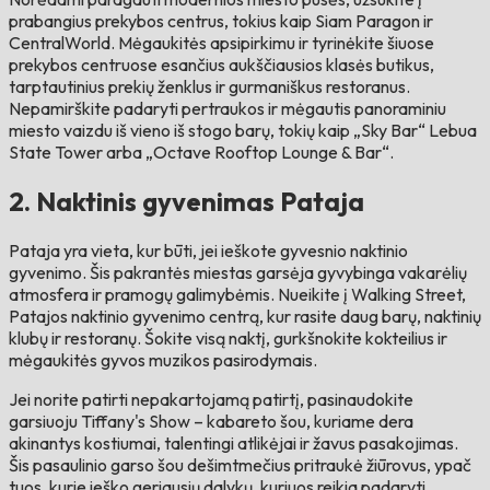
prabangius prekybos centrus, tokius kaip Siam Paragon ir
CentralWorld. Mėgaukitės apsipirkimu ir tyrinėkite šiuose
prekybos centruose esančius aukščiausios klasės butikus,
tarptautinius prekių ženklus ir gurmaniškus restoranus.
Nepamirškite padaryti pertraukos ir mėgautis panoraminiu
miesto vaizdu iš vieno iš stogo barų, tokių kaip „Sky Bar“ Lebua
State Tower arba „Octave Rooftop Lounge & Bar“.
2. Naktinis gyvenimas Pataja
Pataja yra vieta, kur būti, jei ieškote gyvesnio naktinio
gyvenimo. Šis pakrantės miestas garsėja gyvybinga vakarėlių
atmosfera ir pramogų galimybėmis. Nueikite į Walking Street,
Patajos naktinio gyvenimo centrą, kur rasite daug barų, naktinių
klubų ir restoranų. Šokite visą naktį, gurkšnokite kokteilius ir
mėgaukitės gyvos muzikos pasirodymais.
Jei norite patirti nepakartojamą patirtį, pasinaudokite
garsiuoju Tiffany's Show – kabareto šou, kuriame dera
akinantys kostiumai, talentingi atlikėjai ir žavus pasakojimas.
Šis pasaulinio garso šou dešimtmečius pritraukė žiūrovus, ypač
tuos, kurie ieško geriausių dalykų, kuriuos reikia padaryti