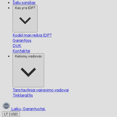
Šalių sąrašas
Kas yra IDP?
Kodėl man reikia IDP?
Garantijos
DUK
Kontaktai
Kelionių vadovas
Tarptautiniai vairavimo vadovai
Tinklaraštis
Laiku,
Garantuotai.
LT | USD