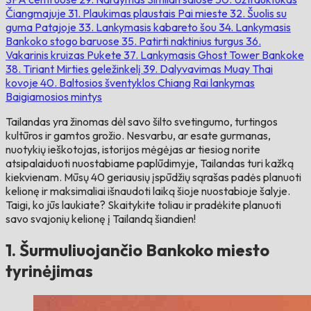
Čiangmajuje
31. Plaukimas plaustais Pai mieste
32. Šuolis su
guma Patajoje
33. Lankymasis kabareto šou
34. Lankymasis
Bankoko stogo baruose
35. Patirti naktinius turgus
36.
Vakarinis kruizas Pukete
37. Lankymasis Ghost Tower Bankoke
38. Tiriant Mirties geležinkelį
39. Dalyvavimas Muay Thai
kovoje
40. Baltosios šventyklos Chiang Rai lankymas
Baigiamosios mintys
Tailandas yra žinomas dėl savo šilto svetingumo, turtingos
kultūros ir gamtos grožio. Nesvarbu, ar esate gurmanas,
nuotykių ieškotojas, istorijos mėgėjas ar tiesiog norite
atsipalaiduoti nuostabiame paplūdimyje, Tailandas turi kažką
kiekvienam. Mūsų 40 geriausių įspūdžių sąrašas padės planuoti
kelionę ir maksimaliai išnaudoti laiką šioje nuostabioje šalyje.
Taigi, ko jūs laukiate? Skaitykite toliau ir pradėkite planuoti
savo svajonių kelionę į Tailandą šiandien!
1. Šurmuliuojančio Bankoko miesto
tyrinėjimas