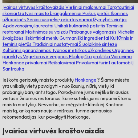
Įvairios virtuvės kraštovaizdis
Vietiniai malonumai
Tarptautiniai
skoniai
Gatvės maisto brangakmeniai
Puikus pietūs
Ikoninės
užkandinės
Seniai nusipelnę arbatos namai
Įžymybės virėjai
Apdovanojimų laureatai
Unikali kulinarinė patirtis
Teminiai
restoranai
Maitinimas su vaizdu
Prabangus valgomasis
Michelin
žvaigždės
Išskirtiniai meniu
Gurmaniški ingredientai
Kultūrinis ir
teminis pietūs
Tradiciniai nustatymai
Šiuolaikinė sintezė
Kultūrinis panardinimas
Tvarios ir etiškos užkandinės
Organinės
parinktys
Vegetaras ir veganas
Ekologiška praktika
Vairavimo
Honkonge privalumai
Reikalavimai
Privalumai turint automobilį
Santrauka
Ieškote geriausių maisto produktų
Honkonge
? Šiame mieste
yra unikalių vietų pavalgyti – nuo ​​šaunių, niūrių vietų iki
prabangių barų ant stogo. Parodysime jums neįtikėtiniausias
vietas ir žinomus restoranus, kurie suteiks jums nepamirštamų
maisto nuotykių. Nesvarbu, ar mėgstate klasikinį Kantono
maistą, ar ką nors naujo ir mišraus, turime geriausias
rekomendacijas, kur pavalgyti Honkonge.
Įvairios virtuvės kraštovaizdis