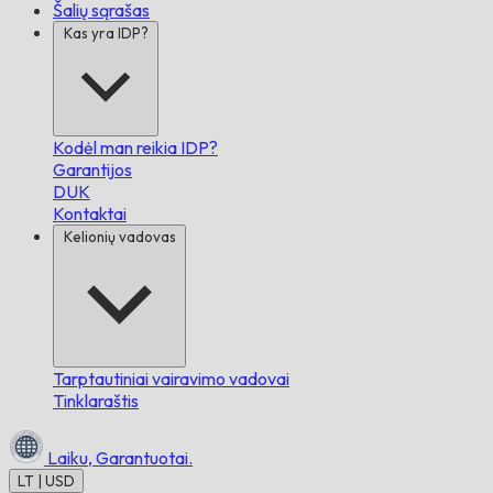
Šalių sąrašas
Kas yra IDP?
Kodėl man reikia IDP?
Garantijos
DUK
Kontaktai
Kelionių vadovas
Tarptautiniai vairavimo vadovai
Tinklaraštis
Laiku,
Garantuotai.
LT | USD