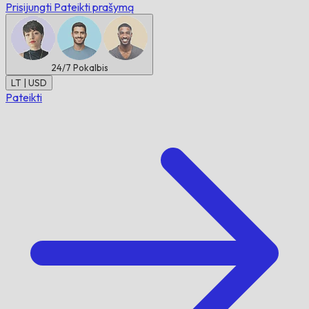
Prisijungti
Pateikti prašymą
24/7
Pokalbis
LT | USD
Pateikti