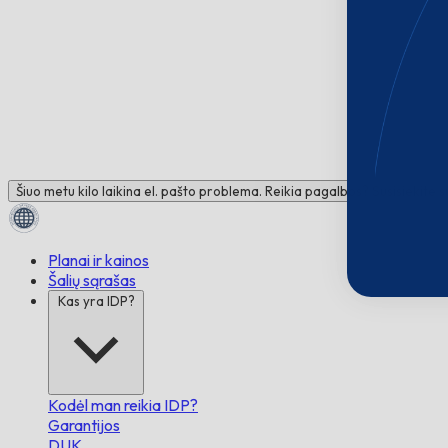
Šiuo metu kilo laikina el. pašto problema. Reikia pagalbos? Susisiekite 
Planai ir kainos
Šalių sąrašas
Kas yra IDP?
Kodėl man reikia IDP?
Garantijos
DUK