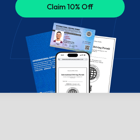
Claim 10% Off
su mumis pokalbių lange!