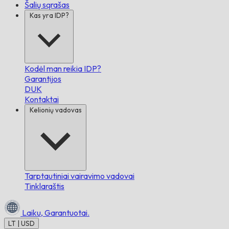
Šalių sąrašas
Kas yra IDP?
Kodėl man reikia IDP?
Garantijos
DUK
Kontaktai
Kelionių vadovas
Tarptautiniai vairavimo vadovai
Tinklaraštis
Laiku,
Garantuotai.
LT | USD