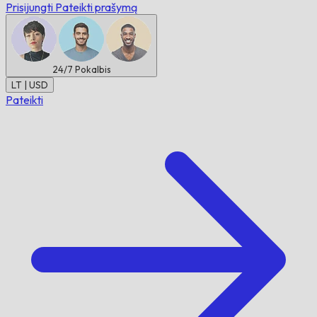
Prisijungti
Pateikti prašymą
24/7
Pokalbis
LT | USD
Pateikti