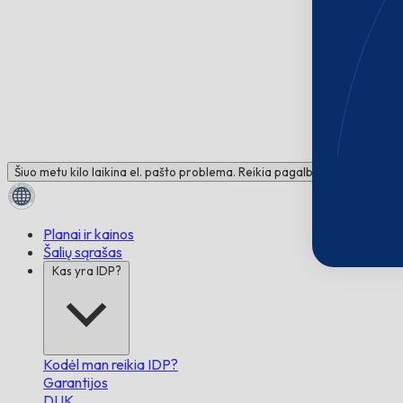
Šiuo metu kilo laikina el. pašto problema. Reikia pagalbos? Susisiekite 
Planai ir kainos
Šalių sąrašas
Kas yra IDP?
Kodėl man reikia IDP?
Garantijos
DUK