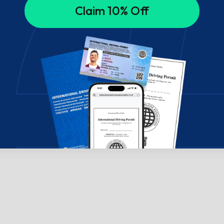
Claim 10% Off
su mumis pokalbių lange!