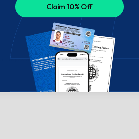
Claim 10% Off
su mumis pokalbių lange!