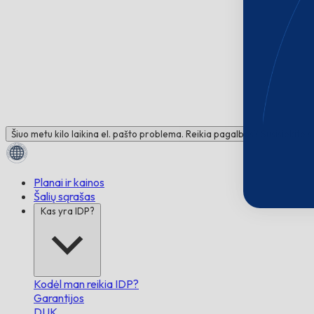
Šiuo metu kilo laikina el. pašto problema. Reikia pagalbos? Susisiekite 
Planai ir kainos
Šalių sąrašas
Kas yra IDP?
Kodėl man reikia IDP?
Garantijos
DUK