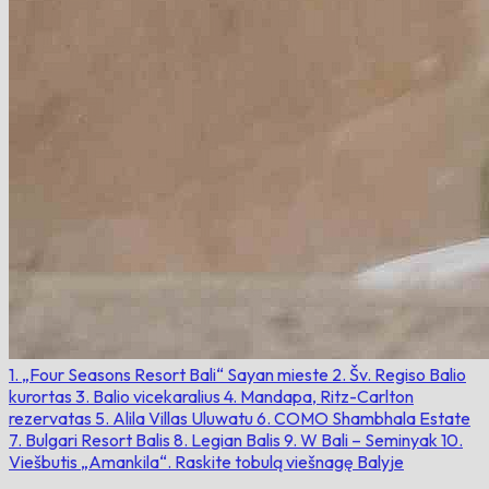
1. „Four Seasons Resort Bali“ Sayan mieste
2. Šv. Regiso Balio
kurortas
3. Balio vicekaralius
4. Mandapa, Ritz-Carlton
rezervatas
5. Alila Villas Uluwatu
6. COMO Shambhala Estate
7. Bulgari Resort Balis
8. Legian Balis
9. W Bali – Seminyak
10.
Viešbutis „Amankila“.
Raskite tobulą viešnagę Balyje