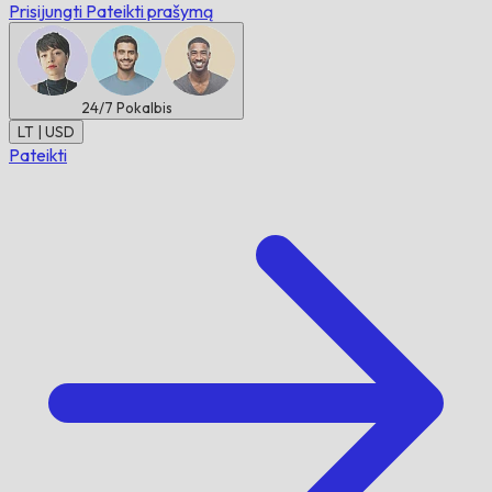
Prisijungti
Pateikti prašymą
24/7
Pokalbis
LT | USD
Pateikti