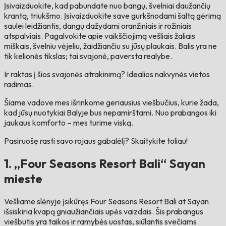
Įsivaizduokite, kad pabundate nuo bangų, švelniai daužančių
krantą, triukšmo. Įsivaizduokite save gurkšnodami šaltą gėrimą
saulei leidžiantis, dangų dažydami oranžiniais ir rožiniais
atspalviais. Pagalvokite apie vaikščiojimą vešliais žaliais
miškais, švelniu vėjeliu, žaidžiančiu su jūsų plaukais. Balis yra ne
tik kelionės tikslas; tai svajonė, paversta realybe.
Ir raktas į šios svajonės atrakinimą? Idealios nakvynės vietos
radimas.
Šiame vadove mes išrinkome geriausius viešbučius, kurie žada,
kad jūsų nuotykiai Balyje bus nepamirštami. Nuo prabangos iki
jaukaus komforto – mes turime viską.
Pasiruošę rasti savo rojaus gabalėlį? Skaitykite toliau!
1. „Four Seasons Resort Bali“ Sayan
mieste
Vešliame slėnyje įsikūręs Four Seasons Resort Bali at Sayan
išsiskiria kvapą gniaužiančiais upės vaizdais. Šis prabangus
viešbutis yra taikos ir ramybės uostas, siūlantis svečiams