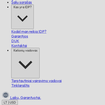
Šalių sąrašas
Kas yra IDP?
Kodėl man reikia IDP?
Garantijos
DUK
Kontaktai
Kelionių vadovas
Tarptautiniai vairavimo vadovai
Tinklaraštis
Laiku,
Garantuotai.
LT | USD