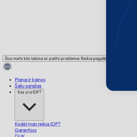
Šiuo metu kilo laikina el. pašto problema. Reikia pagalbos? Susisiekite 
Planai ir kainos
Šalių sąrašas
Kas yra IDP?
Kodėl man reikia IDP?
Garantijos
DUK