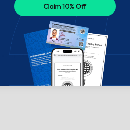
Claim 10% Off
su mumis pokalbių lange!