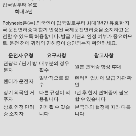
입국일부터 유효
최대 3년
Polynesia은(는) 외국인이 입국일로부터 최대 1년간 유효한 자
국 운전면허증과 함께 인정된 국제운전면허증을 소지하고 운
전할 수 있도록 허용합니다. 발급 기관의 인정 여부가 중요하므
로, 운전 전에 귀하의 면허증이 승인되는지 확인하세요.
운전자 유형
요구사항
참고사항
관광객 / 단기 방
대부분의 경우
원본 면허증 항상 휴대
문자
필수
일반적으로 필
렌터카 업체에 발급 기관 확
렌터카 운전자
수
인
장기 외국인 거
다른 규정이 적
1년 후 현지 면허증이 필요
주자
용됩니다
할 수 있습니다
상호 인정 면허
면제될 수 있습
본국과의 협정에 따라 다릅
증 소지자
니다
니다