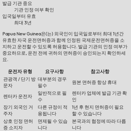
발급 기관 중요
기관 인정 여부 확인
입국일부터 유효
최대 3년
Papua New Guinea은(는) 외국인이 입국일로부터 최대 1년간
유효한 자국 운전면허증과 함께 인정된 국제운전면허증을 소
지하고 운전할 수 있도록 허용합니다. 발급 기관의 인정 여부가
중요하므로, 운전 전에 귀하의 면허증이 승인되는지 확인하세
요.
운전자 유형
요구사항
참고사항
관광객 / 단기 방
대부분의 경우
원본 면허증 항상 휴대
문자
필수
일반적으로 필
렌터카 업체에 발급 기관 확
렌터카 운전자
수
인
장기 외국인 거
다른 규정이 적
1년 후 현지 면허증이 필요
주자
용됩니다
할 수 있습니다
상호 인정 면허
면제될 수 있습
본국과의 협정에 따라 다릅
증 소지자
니다
니다