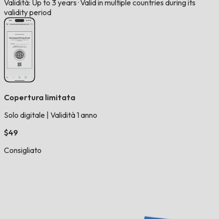
Validità: Up to 3 years
·
Valid in multiple countries during its
validity period
Copertura limitata
Solo digitale
|
Validità 1 anno
$49
Consigliato