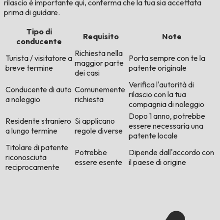
rilascio è importante qui, conferma che la tua sia accettata
prima di guidare.
Tipo di
Requisito
Note
conducente
Richiesta nella
Turista / visitatore a
Porta sempre con te la
maggior parte
breve termine
patente originale
dei casi
Verifica l'autorità di
Conducente di auto
Comunemente
rilascio con la tua
a noleggio
richiesta
compagnia di noleggio
Dopo 1 anno, potrebbe
Residente straniero
Si applicano
essere necessaria una
a lungo termine
regole diverse
patente locale
Titolare di patente
Potrebbe
Dipende dall'accordo con
riconosciuta
essere esente
il paese di origine
reciprocamente