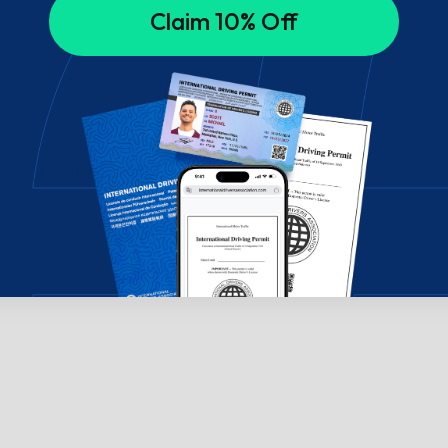
Claim 10% Off
di aiuto? Chatta con noi!