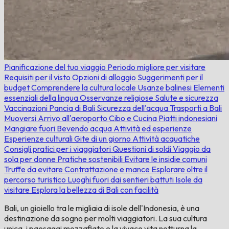
Pianificazione del tuo viaggio
Periodo migliore per visitare
Requisiti per il visto
Opzioni di alloggio
Suggerimenti per il
budget
Comprendere la cultura locale
Usanze balinesi
Elementi
essenziali della lingua
Osservanze religiose
Salute e sicurezza
Vaccinazioni
Pancia di Bali
Sicurezza dell'acqua
Trasporti a Bali
Muoversi
Arrivo all'aeroporto
Cibo e Cucina
Piatti indonesiani
Mangiare fuori
Bevendo acqua
Attività ed esperienze
Esperienze culturali
Gite di un giorno
Attività acquatiche
Consigli pratici per i viaggiatori
Questioni di soldi
Viaggio da
sola per donne
Pratiche sostenibili
Evitare le insidie ​​​​comuni
Truffe da evitare
Contrattazione e mance
Esplorare oltre il
percorso turistico
Luoghi fuori dai sentieri battuti
Isole da
visitare
Esplora la bellezza di Bali con facilità
Bali, un gioiello tra le migliaia di isole dell'Indonesia, è una
destinazione da sogno per molti viaggiatori. La sua cultura
unica, i paesaggi mozzafiato e la vivace vita notturna la