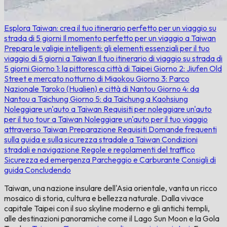
Esplora Taiwan: crea il tuo itinerario perfetto per un viaggio su
strada di 5 giorni
Il momento perfetto per un viaggio a Taiwan
Prepara le valigie intelligenti: gli elementi essenziali per il tuo
viaggio di 5 giorni a Taiwan
Il tuo itinerario di viaggio su strada di
5 giorni
Giorno 1: la pittoresca città di Taipei
Giorno 2: Jiufen Old
Street e mercato notturno di Miaokou
Giorno 3: Parco
Nazionale Taroko (Hualien) e città di Nantou
Giorno 4: da
Nantou a Taichung
Giorno 5: da Taichung a Kaohsiung
Noleggiare un'auto a Taiwan
Requisiti per noleggiare un'auto
per il tuo tour a Taiwan
Noleggiare un'auto per il tuo viaggio
attraverso Taiwan
Preparazione
Requisiti
Domande frequenti
sulla guida e sulla sicurezza stradale a Taiwan
Condizioni
stradali e navigazione
Regole e regolamenti del traffico
Sicurezza ed emergenza
Parcheggio e Carburante
Consigli di
guida
Concludendo
Taiwan, una nazione insulare dell'Asia orientale, vanta un ricco
mosaico di storia, cultura e bellezza naturale. Dalla vivace
capitale Taipei con il suo skyline moderno e gli antichi templi,
alle destinazioni panoramiche come il Lago Sun Moon e la Gola