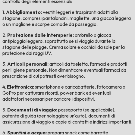
controllo degli elementi essenziali:
1.
Abbigliamento:
vestiti leggeri e traspiranti adatti alla
stagione, compresi pantaloncini, magliette, una giacca leggera
o un maglione e scarpe comode da passeggio.
2.
Protezione dalle intemperie:
ombrello o giacca
antipioggia leggera, soprattutto se si viaggia durante la
stagione delle piogge. Crema solare e occhiali da sole per la
protezione dai raggi UV.
3.
Articoli personali:
articoli da toeletta, farmaci e prodotti
per l'igiene personale. Non dimenticare eventuali farmaci da
prescrizione di cui potresti aver bisogno.
4.
Elettronica:
smartphone e caricabatterie, fotocamera o
GoPro per catturare ricordi, power bank ed eventuali
adattatori necessari per caricare i dispositivi.
5.
Documenti di viaggio:
passaporto (se applicabile),
patente di guida (per noleggiare un'auto), documenti di
assicurazione di viaggio e copie di contatti e indirizzi importanti.
6.
Spuntini e acqua:
prepara snack come barrette