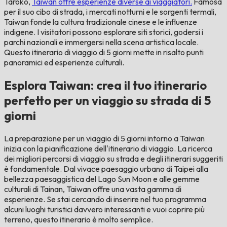
Taroko,
Taiwan offre esperienze diverse ai viaggiatori.
Famosa
per il suo cibo di strada, i mercati notturni e le sorgenti termali,
Taiwan fonde la cultura tradizionale cinese e le influenze
indigene. I visitatori possono esplorare siti storici, godersi i
parchi nazionali e immergersi nella scena artistica locale.
Questo itinerario di viaggio di 5 giorni mette in risalto punti
panoramici ed esperienze culturali.
Esplora Taiwan: crea il tuo itinerario
perfetto per un viaggio su strada di 5
giorni
La preparazione per un viaggio di 5 giorni intorno a Taiwan
inizia con la pianificazione dell'itinerario di viaggio. La ricerca
dei migliori percorsi di viaggio su strada e degli itinerari suggeriti
è fondamentale. Dal vivace paesaggio urbano di Taipei alla
bellezza paesaggistica del Lago Sun Moon e alle gemme
culturali di Tainan, Taiwan offre una vasta gamma di
esperienze. Se stai cercando di inserire nel tuo programma
alcuni luoghi turistici davvero interessanti e vuoi coprire più
terreno, questo itinerario è molto semplice.