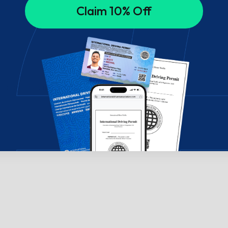
Claim 10% Off
di aiuto? Chatta con noi!