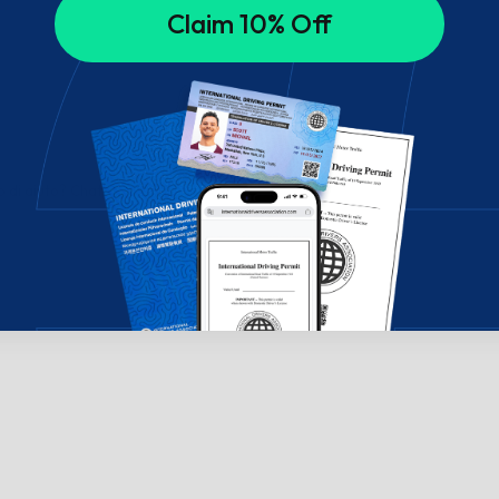
Claim 10% Off
di aiuto? Chatta con noi!