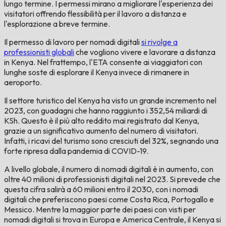
lungo termine. I permessi mirano a migliorare l'esperienza dei
visitatori offrendo flessibilità per il lavoro a distanza e
l'esplorazione a breve termine.
Il permesso di lavoro per nomadi digitali
si rivolge a
professionisti globali
che vogliono vivere e lavorare a distanza
in Kenya. Nel frattempo, l'ETA consente ai viaggiatori con
lunghe soste di esplorare il Kenya invece di rimanere in
aeroporto.
Il settore turistico del Kenya ha visto un grande incremento nel
2023, con guadagni che hanno raggiunto i 352,54 miliardi di
KSh. Questo è il più alto reddito mai registrato dal Kenya,
grazie a un significativo aumento del numero di visitatori.
Infatti, i ricavi del turismo sono cresciuti del 32%, segnando una
forte ripresa dalla pandemia di COVID-19.
A livello globale, il numero di nomadi digitali è in aumento, con
oltre 40 milioni di professionisti digitali nel 2023. Si prevede che
questa cifra salirà a 60 milioni entro il 2030, con i nomadi
digitali che preferiscono paesi come Costa Rica, Portogallo e
Messico. Mentre la maggior parte dei paesi con visti per
nomadi digitali si trova in Europa e America Centrale, il Kenya si