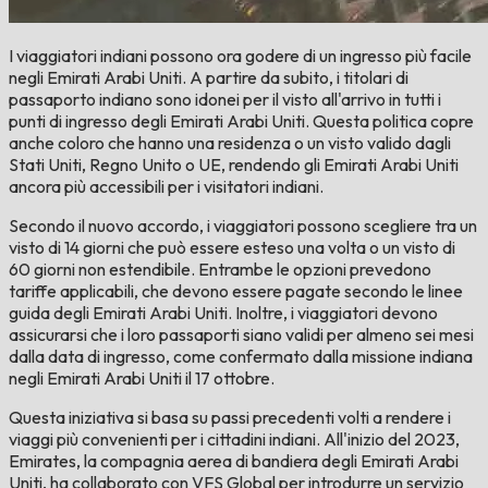
I viaggiatori indiani possono ora godere di un ingresso più facile
negli Emirati Arabi Uniti. A partire da subito, i titolari di
passaporto indiano sono idonei per il visto all'arrivo in tutti i
punti di ingresso degli Emirati Arabi Uniti. Questa politica copre
anche coloro che hanno una residenza o un visto valido dagli
Stati Uniti, Regno Unito o UE, rendendo gli Emirati Arabi Uniti
ancora più accessibili per i visitatori indiani.
Secondo il nuovo accordo, i viaggiatori possono scegliere tra un
visto di 14 giorni che può essere esteso una volta o un visto di
60 giorni non estendibile. Entrambe le opzioni prevedono
tariffe applicabili, che devono essere pagate secondo le linee
guida degli Emirati Arabi Uniti. Inoltre, i viaggiatori devono
assicurarsi che i loro passaporti siano validi per almeno sei mesi
dalla data di ingresso, come confermato dalla missione indiana
negli Emirati Arabi Uniti il 17 ottobre.
Questa iniziativa si basa su passi precedenti volti a rendere i
viaggi più convenienti per i cittadini indiani. All'inizio del 2023,
Emirates, la compagnia aerea di bandiera degli Emirati Arabi
Uniti, ha collaborato con VFS Global per introdurre un servizio