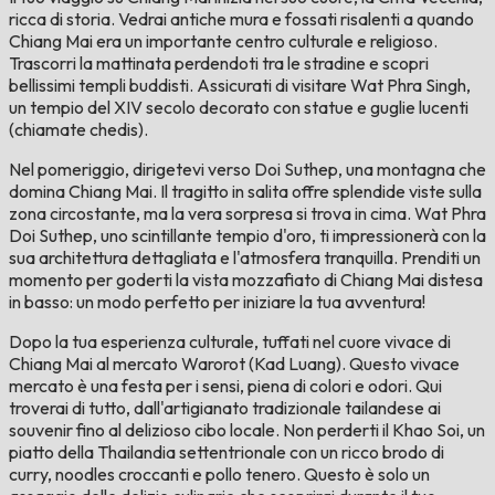
ricca di storia. Vedrai antiche mura e fossati risalenti a quando
Chiang Mai era un importante centro culturale e religioso.
Trascorri la mattinata perdendoti tra le stradine e scopri
bellissimi templi buddisti. Assicurati di visitare Wat Phra Singh,
un tempio del XIV secolo decorato con statue e guglie lucenti
(chiamate chedis).
Nel pomeriggio, dirigetevi verso Doi Suthep, una montagna che
domina Chiang Mai. Il tragitto in salita offre splendide viste sulla
zona circostante, ma la vera sorpresa si trova in cima. Wat Phra
Doi Suthep, uno scintillante tempio d'oro, ti impressionerà con la
sua architettura dettagliata e l'atmosfera tranquilla. Prenditi un
momento per goderti la vista mozzafiato di Chiang Mai distesa
in basso: un modo perfetto per iniziare la tua avventura!
Dopo la tua esperienza culturale, tuffati nel cuore vivace di
Chiang Mai al mercato Warorot (Kad Luang). Questo vivace
mercato è una festa per i sensi, piena di colori e odori. Qui
troverai di tutto, dall'artigianato tradizionale tailandese ai
souvenir fino al delizioso cibo locale. Non perderti il ​​Khao Soi, un
piatto della Thailandia settentrionale con un ricco brodo di
curry, noodles croccanti e pollo tenero. Questo è solo un