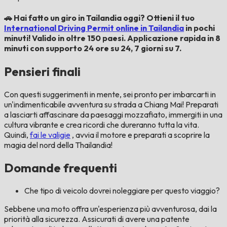
🚗 Hai fatto un giro in Tailandia oggi? Ottieni il tuo
International Driving Permit online in Tailandia
in pochi
minuti! Valido in oltre 150 paesi. Applicazione rapida in 8
minuti con supporto 24 ore su 24, 7 giorni su 7.
Pensieri finali
Con questi suggerimenti in mente, sei pronto per imbarcarti in
un'indimenticabile avventura su strada a Chiang Mai! Preparati
a lasciarti affascinare da paesaggi mozzafiato, immergiti in una
cultura vibrante e crea ricordi che dureranno tutta la vita.
Quindi,
fai le valigie
, avvia il motore e preparati a scoprire la
magia del nord della Thailandia!
Domande frequenti
Che tipo di veicolo dovrei noleggiare per questo viaggio?
Sebbene una moto offra un'esperienza più avventurosa, dai la
priorità alla sicurezza. Assicurati di avere una patente