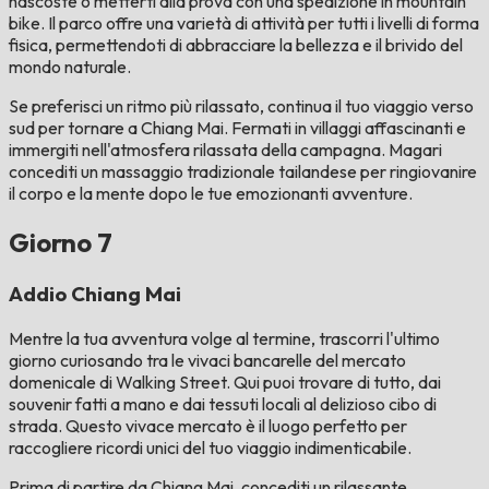
nascoste o metterti alla prova con una spedizione in mountain
bike. Il parco offre una varietà di attività per tutti i livelli di forma
fisica, permettendoti di abbracciare la bellezza e il brivido del
mondo naturale.
Se preferisci un ritmo più rilassato, continua il tuo viaggio verso
sud per tornare a Chiang Mai. Fermati in villaggi affascinanti e
immergiti nell'atmosfera rilassata della campagna. Magari
concediti un massaggio tradizionale tailandese per ringiovanire
il corpo e la mente dopo le tue emozionanti avventure.
Giorno 7
Addio Chiang Mai
Mentre la tua avventura volge al termine, trascorri l'ultimo
giorno curiosando tra le vivaci bancarelle del mercato
domenicale di Walking Street. Qui puoi trovare di tutto, dai
souvenir fatti a mano e dai tessuti locali al delizioso cibo di
strada. Questo vivace mercato è il luogo perfetto per
raccogliere ricordi unici del tuo viaggio indimenticabile.
Prima di partire da Chiang Mai, concediti un rilassante