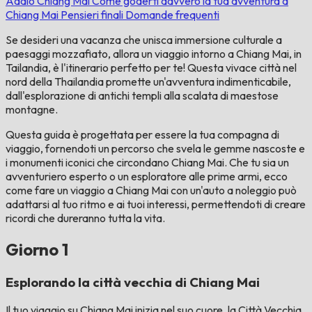
Addio Chiang Mai
Come goderti davvero la tua avventura a
Chiang Mai
Pensieri finali
Domande frequenti
Se desideri una vacanza che unisca immersione culturale a
paesaggi mozzafiato, allora un viaggio intorno a Chiang Mai, in
Tailandia, è l'itinerario perfetto per te! Questa vivace città nel
nord della Thailandia promette un'avventura indimenticabile,
dall'esplorazione di antichi templi alla scalata di maestose
montagne.
Questa guida è progettata per essere la tua compagna di
viaggio, fornendoti un percorso che svela le gemme nascoste e
i monumenti iconici che circondano Chiang Mai. Che tu sia un
avventuriero esperto o un esploratore alle prime armi, ecco
come fare un viaggio a Chiang Mai con un'auto a noleggio può
adattarsi al tuo ritmo e ai tuoi interessi, permettendoti di creare
ricordi che dureranno tutta la vita.
Giorno 1
Esplorando la città vecchia di Chiang Mai
Il tuo viaggio su Chiang Mai inizia nel suo cuore, la Città Vecchia,