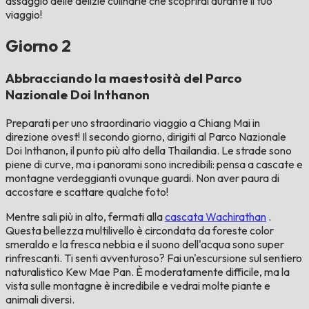
assaggio delle delizie culinarie che scoprirai durante il tuo
viaggio!
Giorno 2
Abbracciando la maestosità del Parco
Nazionale Doi Inthanon
Preparati per uno straordinario viaggio a Chiang Mai in
direzione ovest! Il secondo giorno, dirigiti al Parco Nazionale
Doi Inthanon, il punto più alto della Thailandia. Le strade sono
piene di curve, ma i panorami sono incredibili: pensa a cascate e
montagne verdeggianti ovunque guardi. Non aver paura di
accostare e scattare qualche foto!
Mentre sali più in alto, fermati alla
cascata Wachirathan
.
Questa bellezza multilivello è circondata da foreste color
smeraldo e la fresca nebbia e il suono dell'acqua sono super
rinfrescanti. Ti senti avventuroso? Fai un'escursione sul sentiero
naturalistico Kew Mae Pan. È moderatamente difficile, ma la
vista sulle montagne è incredibile e vedrai molte piante e
animali diversi.