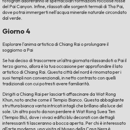
fotografi adoreranno le spettacolari formazioni rocciose rosse
del Pai Canyon. Infine, rilassati alle sorgenti termali di Tha Pai,
dove potrai immergerti nell'acqua minerale naturale circondato
dal verde.
Giorno 4
Esplorare l'anima artistica di Chiang Rai o prolungare il
soggiorno a Pai
Se hai deciso di trascorrere un'altra giornata rilassandoti a Pai il
terzo giorno, allora è la tua occasione per approfondire il lato
artistico di Chiang Rai. Questa città del nord è rinomata per i
suoi templi non convenzionali, in netto contrasto con quelli
tradizionali con cui potresti avere familiarità.
Dirigiti a Chiang Rai per lasciarti affascinare da Wat Rong
Khun, noto anche come il Tempio Bianco. Questa abbagliante
struttura bianca vanta intricati intagli che brillano alla luce del
sole. Un altro posto da non perdere è Wat Rong Suea Ten
(Tempio Blu), dove i vivaci edifici blu decorati con dettagli
interessanti ti lasceranno a bocca aperta. Per chi è interessato
all'arte moderna, una visita al Museo della Casa Nera è