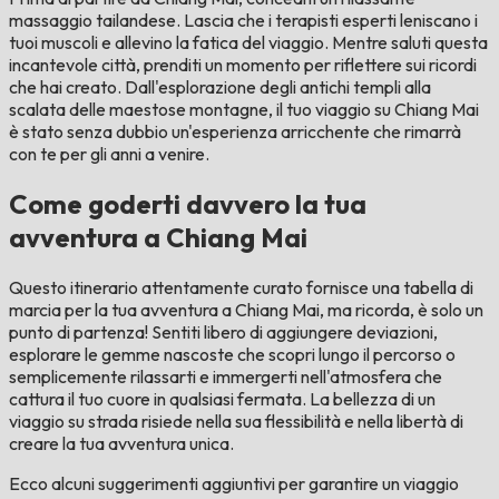
massaggio tailandese. Lascia che i terapisti esperti leniscano i
tuoi muscoli e allevino la fatica del viaggio. Mentre saluti questa
incantevole città, prenditi un momento per riflettere sui ricordi
che hai creato. Dall'esplorazione degli antichi templi alla
scalata delle maestose montagne, il tuo viaggio su Chiang Mai
è stato senza dubbio un'esperienza arricchente che rimarrà
con te per gli anni a venire.
Come goderti davvero la tua
avventura a Chiang Mai
Questo itinerario attentamente curato fornisce una tabella di
marcia per la tua avventura a Chiang Mai, ma ricorda, è solo un
punto di partenza! Sentiti libero di aggiungere deviazioni,
esplorare le gemme nascoste che scopri lungo il percorso o
semplicemente rilassarti e immergerti nell'atmosfera che
cattura il tuo cuore in qualsiasi fermata. La bellezza di un
viaggio su strada risiede nella sua flessibilità e nella libertà di
creare la tua avventura unica.
Ecco alcuni suggerimenti aggiuntivi per garantire un viaggio