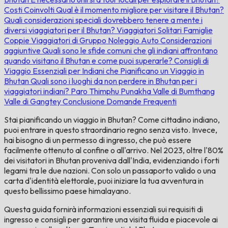
Costi Coinvolti
Qual è il momento migliore per visitare il Bhutan?
Quali considerazioni speciali dovrebbero tenere a mente i
diversi viaggiatori per il Bhutan?
Viaggiatori Solitari
Famiglie
Coppie
Viaggiatori di Gruppo
Noleggio Auto
Considerazioni
aggiuntive
Quali sono le sfide comuni che gli indiani affrontano
quando visitano il Bhutan e come puoi superarle?
Consigli di
Viaggio Essenziali per Indiani che Pianificano un Viaggio in
Bhutan
Quali sono i luoghi da non perdere in Bhutan per i
viaggiatori indiani?
Paro
Thimphu
Punakha
Valle di Bumthang
Valle di Gangtey
Conclusione
Domande Frequenti
Stai pianificando un viaggio in Bhutan? Come cittadino indiano,
puoi entrare in questo straordinario regno senza visto. Invece,
hai bisogno di un permesso di ingresso, che può essere
facilmente ottenuto al confine o all'arrivo. Nel 2023, oltre l'80%
dei visitatori in Bhutan proveniva dall'India, evidenziando i forti
legami tra le due nazioni. Con solo un passaporto valido o una
carta d'identità elettorale, puoi iniziare la tua avventura in
questo bellissimo paese himalayano.
Questa guida fornirà informazioni essenziali sui requisiti di
ingresso e consigli per garantire una visita fluida e piacevole ai