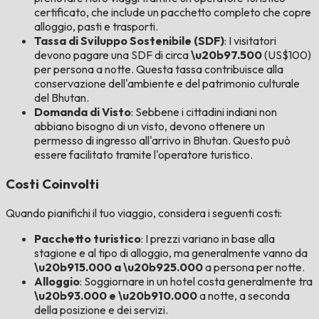
certificato, che include un pacchetto completo che copre
alloggio, pasti e trasporti.
Tassa di Sviluppo Sostenibile (SDF)
: I visitatori
devono pagare una SDF di circa
\u20b97.500
(US$100)
per persona a notte. Questa tassa contribuisce alla
conservazione dell'ambiente e del patrimonio culturale
del Bhutan.
Domanda di Visto
: Sebbene i cittadini indiani non
abbiano bisogno di un visto, devono ottenere un
permesso di ingresso all'arrivo in Bhutan. Questo può
essere facilitato tramite l'operatore turistico.
Costi Coinvolti
Quando pianifichi il tuo viaggio, considera i seguenti costi:
Pacchetto turistico
: I prezzi variano in base alla
stagione e al tipo di alloggio, ma generalmente vanno da
\u20b915.000 a \u20b925.000
a persona per notte.
Alloggio
: Soggiornare in un hotel costa generalmente tra
\u20b93.000 e \u20b910.000
a notte, a seconda
della posizione e dei servizi.