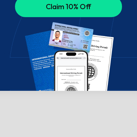
Claim 10% Off
di aiuto? Chatta con noi!