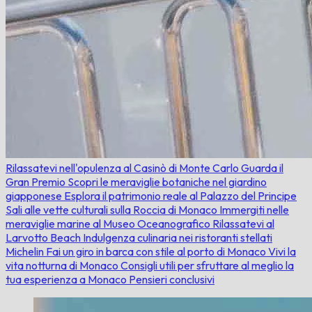
Rilassatevi nell'opulenza al Casinò di Monte Carlo
Guarda il
Gran Premio
Scopri le meraviglie botaniche nel giardino
giapponese
Esplora il patrimonio reale al Palazzo del Principe
Sali alle vette culturali sulla Roccia di Monaco
Immergiti nelle
meraviglie marine al Museo Oceanografico
Rilassatevi al
Larvotto Beach
Indulgenza culinaria nei ristoranti stellati
Michelin
Fai un giro in barca con stile al porto di Monaco
Vivi la
vita notturna di Monaco
Consigli utili per sfruttare al meglio la
tua esperienza a Monaco
Pensieri conclusivi