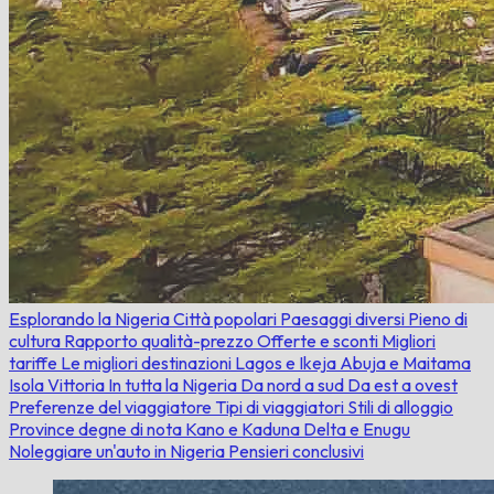
Esplorando la Nigeria
Città popolari
Paesaggi diversi
Pieno di
cultura
Rapporto qualità-prezzo
Offerte e sconti
Migliori
tariffe
Le migliori destinazioni
Lagos e Ikeja
Abuja e Maitama
Isola Vittoria
In tutta la Nigeria
Da nord a sud
Da est a ovest
Preferenze del viaggiatore
Tipi di viaggiatori
Stili di alloggio
Province degne di nota
Kano e Kaduna
Delta e Enugu
Noleggiare un'auto in Nigeria
Pensieri conclusivi