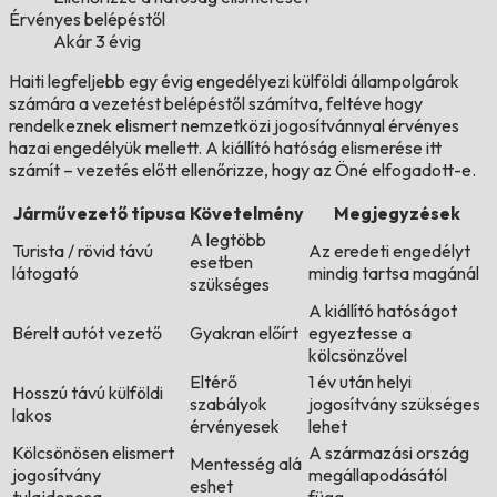
Érvényes belépéstől
Akár 3 évig
Haiti legfeljebb egy évig engedélyezi külföldi állampolgárok
számára a vezetést belépéstől számítva, feltéve hogy
rendelkeznek elismert nemzetközi jogosítvánnyal érvényes
hazai engedélyük mellett. A kiállító hatóság elismerése itt
számít – vezetés előtt ellenőrizze, hogy az Öné elfogadott-e.
Járművezető típusa
Követelmény
Megjegyzések
A legtöbb
Turista / rövid távú
Az eredeti engedélyt
esetben
látogató
mindig tartsa magánál
szükséges
A kiállító hatóságot
Bérelt autót vezető
Gyakran előírt
egyeztesse a
kölcsönzővel
Eltérő
1 év után helyi
Hosszú távú külföldi
szabályok
jogosítvány szükséges
lakos
érvényesek
lehet
Kölcsönösen elismert
A származási ország
Mentesség alá
jogosítvány
megállapodásától
eshet