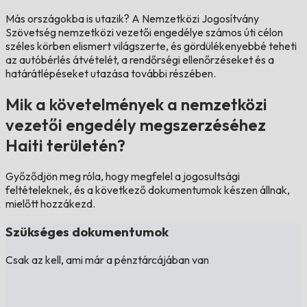
Más országokba is utazik?
A Nemzetközi Jogosítvány
Szövetség nemzetközi vezetői engedélye számos úti célon
széles körben elismert világszerte, és gördülékenyebbé teheti
az autóbérlés átvételét, a rendőrségi ellenőrzéseket és a
határátlépéseket utazása további részében.
Mik a követelmények a nemzetközi
vezetői engedély megszerzéséhez
Haiti területén?
Győződjön meg róla, hogy megfelel a jogosultsági
feltételeknek, és a következő dokumentumok készen állnak,
mielőtt hozzákezd.
Szükséges dokumentumok
Csak az kell, ami már a pénztárcájában van