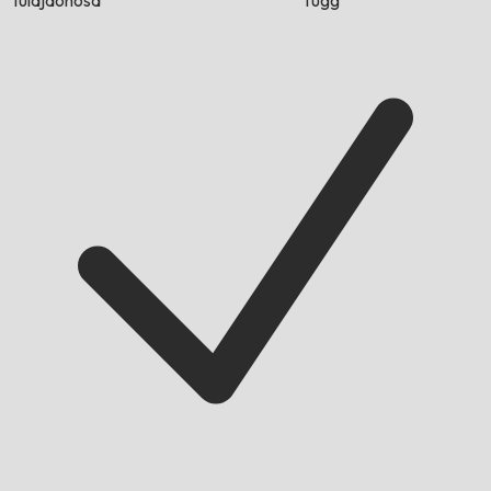
tulajdonosa
függ