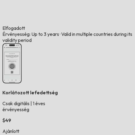
Elfogadott
Érvényesség: Up to 3 years
·
Valid in multiple countries during its
validity period
Korlátozott lefedettség
Csak digitális
|
1 éves
érvényesség
$49
Ajánlott