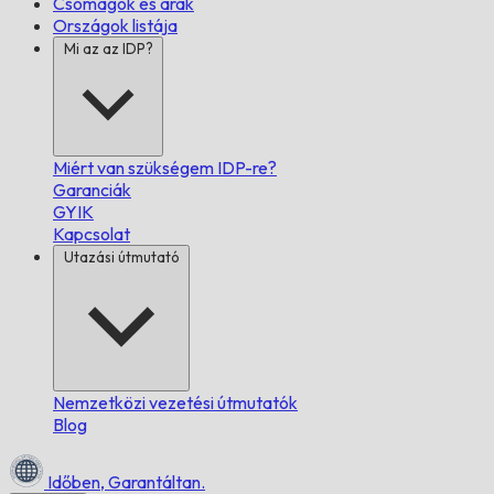
Csomagok és árak
Országok listája
Mi az az IDP?
Miért van szükségem IDP-re?
Garanciák
GYIK
Kapcsolat
Utazási útmutató
Nemzetközi vezetési útmutatók
Blog
Időben,
Garantáltan.