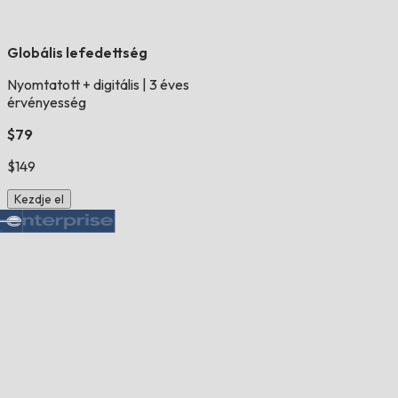
Globális lefedettség
Nyomtatott + digitális
|
3 éves
érvényesség
$79
$149
Kezdje el