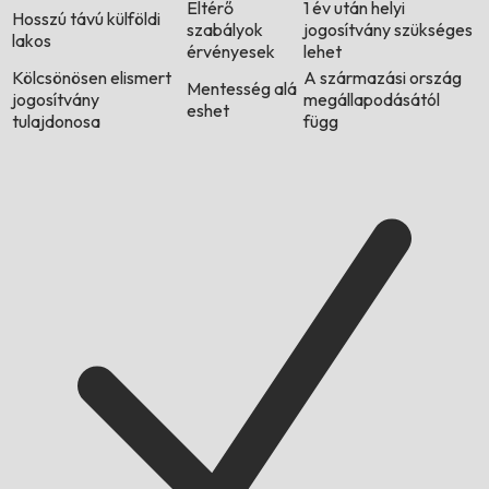
Eltérő
1 év után helyi
Hosszú távú külföldi
szabályok
jogosítvány szükséges
lakos
érvényesek
lehet
Kölcsönösen elismert
A származási ország
Mentesség alá
jogosítvány
megállapodásától
eshet
tulajdonosa
függ