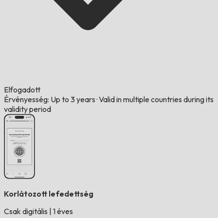
Elfogadott
Érvényesség: Up to 3 years
·
Valid in multiple countries during its
validity period
Korlátozott lefedettség
Csak digitális
|
1 éves