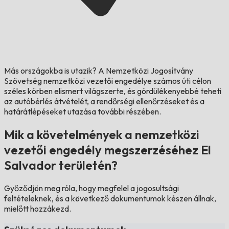
Más országokba is utazik?
A Nemzetközi Jogosítvány
Szövetség nemzetközi vezetői engedélye számos úti célon
széles körben elismert világszerte, és gördülékenyebbé teheti
az autóbérlés átvételét, a rendőrségi ellenőrzéseket és a
határátlépéseket utazása további részében.
Mik a követelmények a nemzetközi
vezetői engedély megszerzéséhez El
Salvador területén?
Győződjön meg róla, hogy megfelel a jogosultsági
feltételeknek, és a következő dokumentumok készen állnak,
mielőtt hozzákezd.