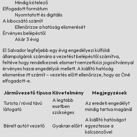
Mindig kötelező
Elfogadott formátum
Nyomtatott és digitális
A kibocsátó számít
Ellenőrizze a hatóság elismerését
Érvényes belépéstől
Akár 3 évig
El Salvador legfeljebb egy évig engedélyezi külföldi
állampolgárok számára a vezetést belépéstől számítva,
feltéve hogy rendelkeznek elismert nemzetközi jogosítvánnyal
érvényes hazai engedélyük mellett. A kiállító hatóság
elismerése itt számít – vezetés előtt ellenőrizze, hogy az Öné
elfogadott-e.
Járművezető típusa
Követelmény
Megjegyzések
A legtöbb
Turista / rövid távú
Az eredeti engedélyt
esetben
látogató
mindig tartsa magánál
szükséges
A kiállító hatóságot
Bérelt autót vezető
Gyakran előírt
egyeztesse a
kölcsönzővel