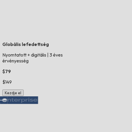
Globális lefedettség
Nyomtatott + digitális
|
3 éves
érvényesség
$79
$149
Kezdje el