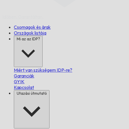
Időben,
Garantáltan.
Csomagok és árak
Országok listája
Mi az az IDP?
Miért van szükségem IDP-re?
Garanciák
GYIK
Kapcsolat
Utazási útmutató