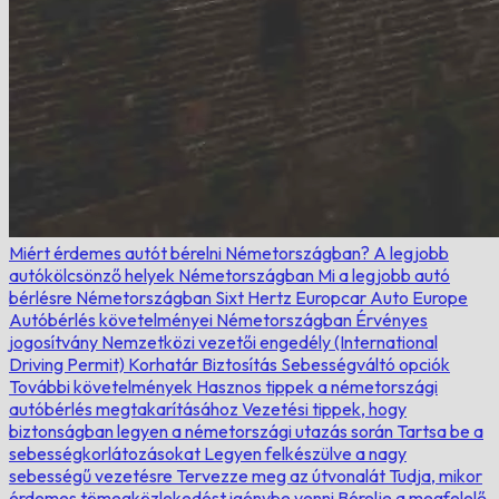
Miért érdemes autót bérelni Németországban?
A legjobb
autókölcsönző helyek Németországban
Mi a legjobb autó
bérlésre Németországban
Sixt
Hertz
Europcar
Auto Europe
Autóbérlés követelményei Németországban
Érvényes
jogosítvány
Nemzetközi vezetői engedély (International
Driving Permit)
Korhatár
Biztosítás
Sebességváltó opciók
További követelmények
Hasznos tippek a németországi
autóbérlés megtakarításához
Vezetési tippek, hogy
biztonságban legyen a németországi utazás során
Tartsa be a
sebességkorlátozásokat
Legyen felkészülve a nagy
sebességű vezetésre
Tervezze meg az útvonalát
Tudja, mikor
érdemes tömegközlekedést igénybe venni
Bérelje a megfelelő