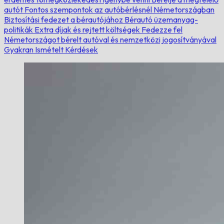
autót
Fontos szempontok az autóbérlésnél Németországban
Biztosítási fedezet a bérautójához
Bérautó üzemanyag-
politikák
Extra díjak és rejtett költségek
Fedezze fel
Németországot bérelt autóval és nemzetközi jogosítványával
Gyakran Ismételt Kérdések