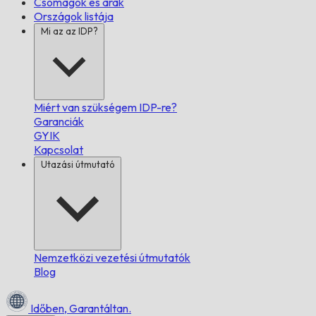
Csomagok és árak
Országok listája
Mi az az IDP?
Miért van szükségem IDP-re?
Garanciák
GYIK
Kapcsolat
Utazási útmutató
Nemzetközi vezetési útmutatók
Blog
Időben,
Garantáltan.