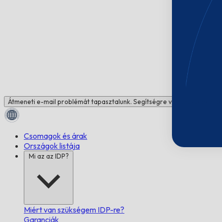
Átmeneti e-mail problémát tapasztalunk. Segítségre van szüksége? Be
Csomagok és árak
Országok listája
Mi az az IDP?
Miért van szükségem IDP-re?
Garanciák