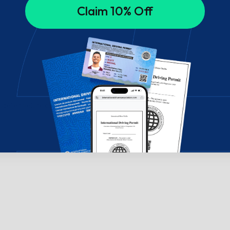
Claim 10% Off
széljen velünk csevegésben!