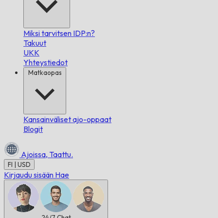
Miksi tarvitsen IDP:n?
Takuut
UKK
Yhteystiedot
Matkaopas
Kansainväliset ajo-oppaat
Blogit
Ajoissa,
Taattu.
FI | USD
Kirjaudu sisään
Hae
24/7
Chat