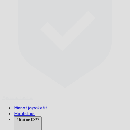
Ajoissa,
Taattu.
Hinnat ja paketit
Maalistaus
Mikä on IDP?