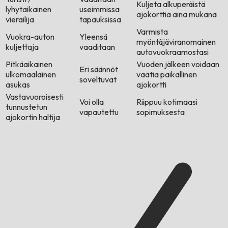
Kuljeta alkuperäistä
lyhytaikainen
useimmissa
ajokorttia aina mukana
vierailija
tapauksissa
Varmista
Vuokra-auton
Yleensä
myöntäjäviranomainen
kuljettaja
vaaditaan
autovuokraamostasi
Pitkäaikainen
Vuoden jälkeen voidaan
Eri säännöt
ulkomaalainen
vaatia paikallinen
soveltuvat
asukas
ajokortti
Vastavuoroisesti
Voi olla
Riippuu kotimaasi
tunnustetun
vapautettu
sopimuksesta
ajokortin haltija