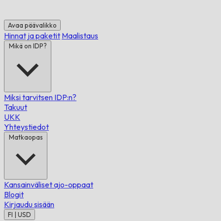
Avaa päävalikko
Hinnat ja paketit
Maalistaus
Mikä on IDP?
Miksi tarvitsen IDP:n?
Takuut
UKK
Yhteystiedot
Matkaopas
Kansainväliset ajo-oppaat
Blogit
Kirjaudu sisään
FI | USD