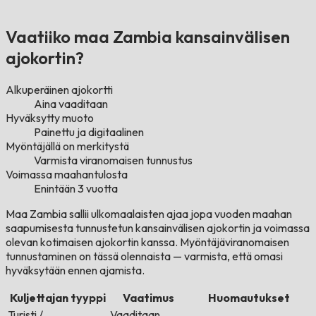
Vaatiiko maa Zambia kansainvälisen
ajokortin?
Alkuperäinen ajokortti
Aina vaaditaan
Hyväksytty muoto
Painettu ja digitaalinen
Myöntäjällä on merkitystä
Varmista viranomaisen tunnustus
Voimassa maahantulosta
Enintään 3 vuotta
Maa Zambia sallii ulkomaalaisten ajaa jopa vuoden maahan
saapumisesta tunnustetun kansainvälisen ajokortin ja voimassa
olevan kotimaisen ajokortin kanssa. Myöntäjäviranomaisen
tunnustaminen on tässä olennaista — varmista, että omasi
hyväksytään ennen ajamista.
Kuljettajan tyyppi
Vaatimus
Huomautukset
Turisti /
Vaaditaan