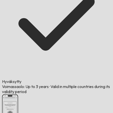
Hyväksytty
Voimassaolo: Up to 3 years
·
Valid in multiple countries during its
validity period