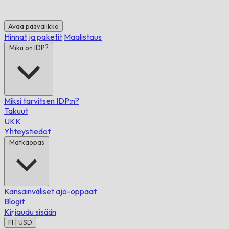
Avaa päävalikko
Hinnat ja paketit
Maalistaus
Mikä on IDP?
Miksi tarvitsen IDP:n?
Takuut
UKK
Yhteystiedot
Matkaopas
Kansainväliset ajo-oppaat
Blogit
Kirjaudu sisään
FI | USD