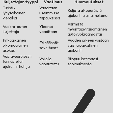
Kuljettajan tyyppi
Vaatimus
Huomautukset
Turisti /
Vaaditaan
Kuljeta alkuperäistä
lyhytaikainen
useimmissa
ajokorttia aina mukana
vierailija
tapauksissa
Varmista
Vuokra-auton
Yleensä
myöntäjäviranomainen
kuljettaja
vaaditaan
autovuokraamostasi
Pitkäaikainen
Vuoden jälkeen voidaan
Eri säännöt
ulkomaalainen
vaatia paikallinen
soveltuvat
asukas
ajokortti
Vastavuoroisesti
Voi olla
Riippuu kotimaasi
tunnustetun
vapautettu
sopimuksesta
ajokortin haltija