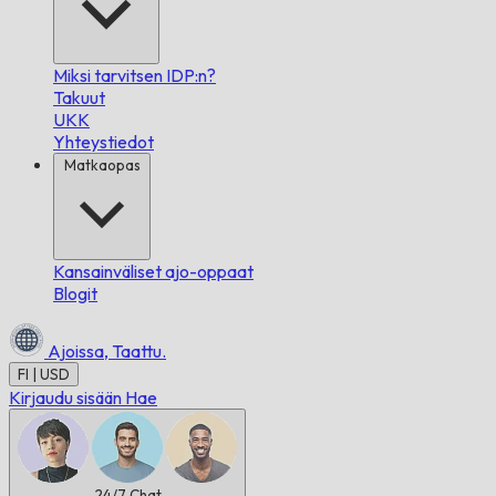
Miksi tarvitsen IDP:n?
Takuut
UKK
Yhteystiedot
Matkaopas
Kansainväliset ajo-oppaat
Blogit
Ajoissa,
Taattu.
FI | USD
Kirjaudu sisään
Hae
24/7
Chat