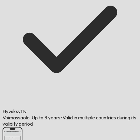
Hyväksytty
Voimassaolo: Up to 3 years
·
Valid in multiple countries during its
validity period