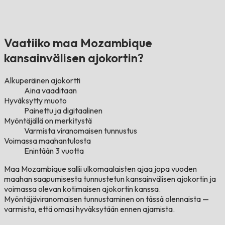
Vaatiiko maa Mozambique
kansainvälisen ajokortin?
Alkuperäinen ajokortti
Aina vaaditaan
Hyväksytty muoto
Painettu ja digitaalinen
Myöntäjällä on merkitystä
Varmista viranomaisen tunnustus
Voimassa maahantulosta
Enintään 3 vuotta
Maa Mozambique sallii ulkomaalaisten ajaa jopa vuoden
maahan saapumisesta tunnustetun kansainvälisen ajokortin ja
voimassa olevan kotimaisen ajokortin kanssa.
Myöntäjäviranomaisen tunnustaminen on tässä olennaista —
varmista, että omasi hyväksytään ennen ajamista.