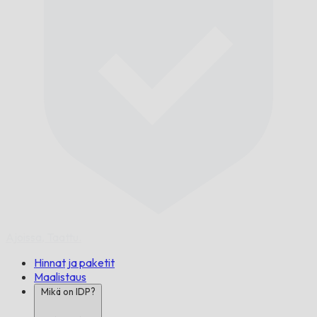
Ajoissa,
Taattu.
Hinnat ja paketit
Maalistaus
Mikä on IDP?