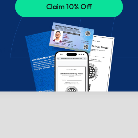
Claim 10% Off
ælp? Chat med os!