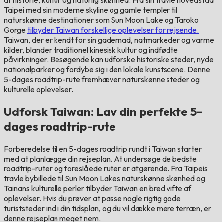
Taipei med sin moderne skyline og gamle templer til
naturskønne destinationer som Sun Moon Lake og Taroko
Gorge
tilbyder Taiwan forskellige oplevelser for rejsende.
Taiwan, der er kendt for sin gademad, natmarkeder og varme
kilder, blander traditionel kinesisk kultur og indfødte
påvirkninger. Besøgende kan udforske historiske steder, nyde
nationalparker og fordybe sig i den lokale kunstscene. Denne
5-dages roadtrip-rute fremhæver naturskønne steder og
kulturelle oplevelser.
Udforsk Taiwan: Lav din perfekte 5-
dages roadtrip-rute
Forberedelse til en 5-dages roadtrip rundt i Taiwan starter
med at planlægge din rejseplan. At undersøge de bedste
roadtrip-ruter og foreslåede ruter er afgørende. Fra Taipeis
travle bybillede til Sun Moon Lakes naturskønne skønhed og
Tainans kulturelle perler tilbyder Taiwan en bred vifte af
oplevelser. Hvis du prøver at passe nogle rigtig gode
turiststeder ind i din tidsplan, og du vil dække mere terræn, er
denne rejseplan meget nem.