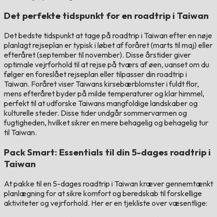
Det perfekte tidspunkt for en roadtrip i Taiwan
Det bedste tidspunkt at tage på roadtrip i Taiwan efter en nøje
planlagt rejseplan er typisk i løbet af foråret (marts til maj) eller
efteråret (september til november). Disse årstider giver
optimale vejrforhold til at rejse på tværs af øen, uanset om du
følger en foreslået rejseplan eller tilpasser din roadtrip i
Taiwan. Foråret viser Taiwans kirsebærblomster i fuldt flor,
mens efteråret byder på milde temperaturer og klar himmel,
perfekt til at udforske Taiwans mangfoldige landskaber og
kulturelle steder. Disse tider undgår sommervarmen og
fugtigheden, hvilket sikrer en mere behagelig og behagelig tur
til Taiwan.
Pack Smart: Essentials til din 5-dages roadtrip i
Taiwan
At pakke til en 5-dages roadtrip i Taiwan kræver gennemtænkt
planlægning for at sikre komfort og beredskab til forskellige
aktiviteter og vejrforhold. Her er en tjekliste over væsentlige: