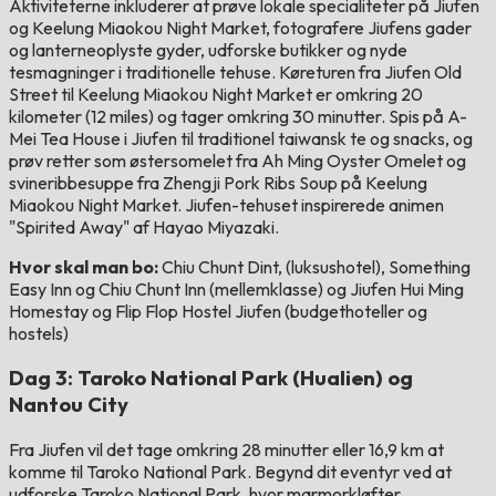
Aktiviteterne inkluderer at prøve lokale specialiteter på Jiufen
og Keelung Miaokou Night Market, fotografere Jiufens gader
og lanterneoplyste gyder, udforske butikker og nyde
tesmagninger i traditionelle tehuse. Køreturen fra Jiufen Old
Street til Keelung Miaokou Night Market er omkring 20
kilometer (12 miles) og tager omkring 30 minutter. Spis på A-
Mei Tea House i Jiufen til traditionel taiwansk te og snacks, og
prøv retter som østersomelet fra Ah Ming Oyster Omelet og
svineribbesuppe fra Zhengji Pork Ribs Soup på Keelung
Miaokou Night Market. Jiufen-tehuset inspirerede animen
"Spirited Away" af Hayao Miyazaki.
Hvor skal man bo:
Chiu Chunt Dint, (luksushotel), Something
Easy Inn og Chiu Chunt Inn (mellemklasse) og Jiufen Hui Ming
Homestay og Flip Flop Hostel Jiufen (budgethoteller og
hostels)
Dag 3: Taroko National Park (Hualien) og
Nantou City
Fra Jiufen vil det tage omkring 28 minutter eller 16,9 km at
komme til Taroko National Park. Begynd dit eventyr ved at
udforske Taroko National Park, hvor marmorkløfter,