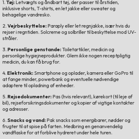
1.
Tøj:
Letvægts og åndbart tøj, der passer til årstiden,
inklusive shorts, T-shirts, en let jakke eller sweater og
behagelige vandresko.
2.
Vejrbeskyttelse:
Paraply eller let regnjakke, især hvis du
rejser i regntiden. Solcreme og solbriller til beskyttelse mod UV-
stråler.
3.
Personlige genstande:
Toiletartikler, medicin og
personlige hygiejneprodukter. Glem ikke nogen receptpligtig
medicin, du kan få brug for.
4.
Elektronik:
Smartphone og oplader, kamera eller GoPro til
at fange minder, powerbank og eventuelle nødvendige
adaptere til opladning af enheder.
5.
Rejsedokumenter:
Pas (hvis relevant), kørekort (til leje af
bil), rejseforsikringsdokumenter og kopier af vigtige kontakter
og adresser.
6.
Snacks og vand:
Pak snacks som energibarer, nødder og
frugter til at spise på farten. Medbring en genanvendelig
vandflaske for at forblive hydreret under hele turen.