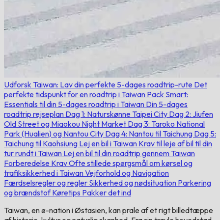
Udforsk Taiwan: Lav din perfekte 5-dages roadtrip-rute
Det
perfekte tidspunkt for en roadtrip i Taiwan
Pack Smart:
Essentials til din 5-dages roadtrip i Taiwan
Din 5-dages
roadtrip rejseplan
Dag 1: Naturskønne Taipei City
Dag 2: Jiufen
Old Street og Miaokou Night Market
Dag 3: Taroko National
Park (Hualien) og Nantou City
Dag 4: Nantou til Taichung
Dag 5:
Taichung til Kaohsiung
Lej en bil i Taiwan
Krav til leje af bil til din
tur rundt i Taiwan
Lej en bil til din roadtrip gennem Taiwan
Forberedelse
Krav
Ofte stillede spørgsmål om kørsel og
trafiksikkerhed i Taiwan
Vejforhold og Navigation
Færdselsregler og regler
Sikkerhed og nødsituation
Parkering
og brændstof
Køretips
Pakker det ind
Taiwan, en ø-nation i Østasien, kan prale af et rigt billedtæppe
af historie, kultur og naturlig skønhed. Fra sin travle hovedstad