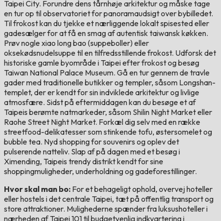
Taipei City. Forundre dens tårnhøje arkitektur og måske tage
en tur op til observatoriet for panoramaudsigt over bybilledet.
Til frokost kan du tjekke et nærliggende lokalt spisested eller
gadesælger for at få en smag af autentisk taiwansk køkken.
Prøv nogle xiao long bao (suppeboller) eller
oksekødsnudelsuppe til en tilfredsstillende frokost. Udforsk det
historiske gamle byområde i Taipei efter frokost og besøg
Taiwan National Palace Museum. Gå en tur gennem de travle
gader med traditionelle butikker og templer, såsom Longshan-
templet, der er kendt for sin indviklede arkitektur og livlige
atmosfære. Sidst på eftermiddagen kan du besøge et af
Taipeis berømte natmarkeder, såsom Shilin Night Market eller
Raohe Street Night Market. Forkæl dig selv med en række
streetfood-delikatesser som stinkende tofu, østersomelet og
bubble tea. Nyd shopping for souvenirs og oplev det
pulserende natteliv. Slap af på dagen med et besøg i
Ximending, Taipeis trendy distrikt kendt for sine
shoppingmuligheder, underholdning og gadeforestillinger.
Hvor skal man bo:
For et behageligt ophold, overvej hoteller
eller hostels i det centrale Taipei, tæt på offentlig transport og
store attraktioner. Mulighederne spænder fra luksushoteller i
nærheden af ​​Taipei 101 til budgetvenlig indkvartering i