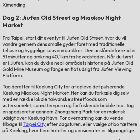
Ximending.
Dag 2: Jiufen Old Street og Miaokou Night
Market
Fra Taipei, start dit eventyr til Jiufen Old Street, hvor du vil
vandre gennem dens smalle gyder foret med traditionelle
tehuse og hyggelige souvenirbutikker. Den anslåede køretid er
51 minutter og omkring 40,1 km fra hovedstaden. Når du først
er i Jiufen, kan du dykke ned i områdets historie på Jiufen Old
Gold Mine Museum og fange en flot udsigt fra Jiufen Viewing
Platform.
Tag derefter til Keelung City for at opleve det pulserende
Keelung Miaokou Night Market. Her kan du forkæle dig selv
med en række lokale taiwanske streetfoods som
østersomelet, sprød tempura og forfriskende bubble tea. Tag
en spadseretur gennem Zhongzheng Park for en malerisk
udsigt over Keelung Havn. For overnatning kan du vende
tilbage til
Taipei City
efter dagsturen, eller vælge at bo tættere
på Keelung, hvor flere hoteller og pensionater er tilgængelige.