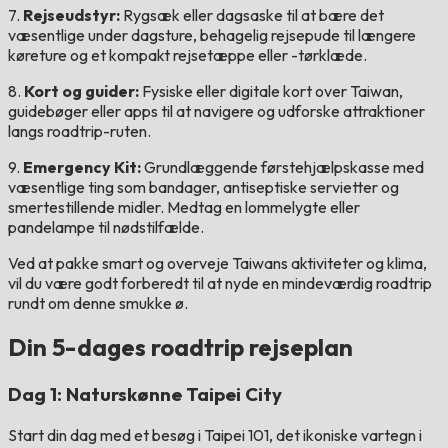
7.
Rejseudstyr:
Rygsæk eller dagsaske til at bære det
væsentlige under dagsture, behagelig rejsepude til længere
køreture og et kompakt rejsetæppe eller -tørklæde.
8.
Kort og guider:
Fysiske eller digitale kort over Taiwan,
guidebøger eller apps til at navigere og udforske attraktioner
langs roadtrip-ruten.
9.
Emergency Kit:
Grundlæggende førstehjælpskasse med
væsentlige ting som bandager, antiseptiske servietter og
smertestillende midler. Medtag en lommelygte eller
pandelampe til nødstilfælde.
Ved at pakke smart og overveje Taiwans aktiviteter og klima,
vil du være godt forberedt til at nyde en mindeværdig roadtrip
rundt om denne smukke ø.
Din 5-dages roadtrip rejseplan
Dag 1: Naturskønne Taipei City
Start din dag med et besøg i Taipei 101, det ikoniske vartegn i