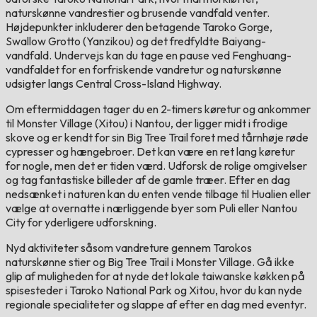
naturskønne vandrestier og brusende vandfald venter.
Højdepunkter inkluderer den betagende Taroko Gorge,
Swallow Grotto (Yanzikou) og det fredfyldte Baiyang-
vandfald. Undervejs kan du tage en pause ved Fenghuang-
vandfaldet for en forfriskende vandretur og naturskønne
udsigter langs Central Cross-Island Highway.
Om eftermiddagen tager du en 2-timers køretur og ankommer
til Monster Village (Xitou) i Nantou, der ligger midt i frodige
skove og er kendt for sin Big Tree Trail foret med tårnhøje røde
cypresser og hængebroer. Det kan være en ret lang køretur
for nogle, men det er tiden værd. Udforsk de rolige omgivelser
og tag fantastiske billeder af de gamle træer. Efter en dag
nedsænket i naturen kan du enten vende tilbage til Hualien eller
vælge at overnatte i nærliggende byer som Puli eller Nantou
City for yderligere udforskning.
Nyd aktiviteter såsom vandreture gennem Tarokos
naturskønne stier og Big Tree Trail i Monster Village. Gå ikke
glip af muligheden for at nyde det lokale taiwanske køkken på
spisesteder i Taroko National Park og Xitou, hvor du kan nyde
regionale specialiteter og slappe af efter en dag med eventyr.