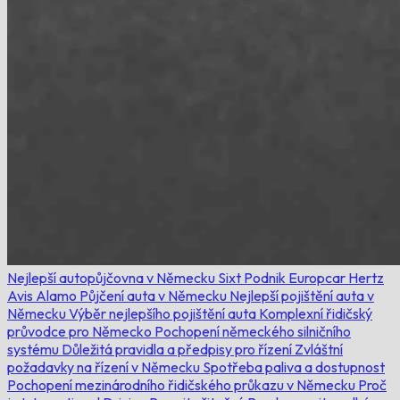
Nejlepší autopůjčovna v Německu
Sixt
Podnik
Europcar
Hertz
Avis
Alamo
Půjčení auta v Německu
Nejlepší pojištění auta v
Německu
Výběr nejlepšího pojištění auta
Komplexní řidičský
průvodce pro Německo
Pochopení německého silničního
systému
Důležitá pravidla a předpisy pro řízení
Zvláštní
požadavky na řízení v Německu
Spotřeba paliva a dostupnost
Pochopení mezinárodního řidičského průkazu v Německu
Proč