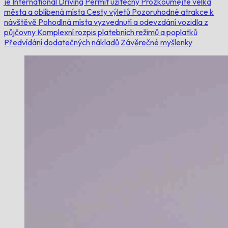
je International Driving Permit užitečný
Prozkoumejte velká
města a oblíbená místa
Cesty výletů
Pozoruhodné atrakce k
návštěvě
Pohodlná místa vyzvednutí a odevzdání vozidla z
půjčovny
Komplexní rozpis platebních režimů a poplatků
Předvídání dodatečných nákladů
Závěrečné myšlenky