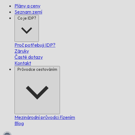
Plány a ceny
Seznam zemí
Co je IDP?
Proč potřebuji IDP?
Záruky
Časté dotazy
Kontakt
Průvodce cestováním
Mezinárodní průvodci řízením
Blog