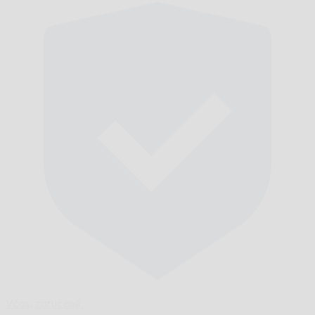
Včas,
zaručeně.