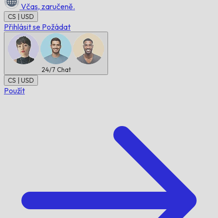
Včas,
zaručeně.
CS | USD
Přihlásit se
Požádat
24/7
Chat
CS | USD
Použít