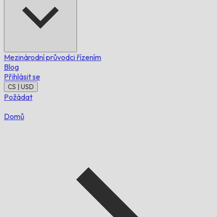
Mezinárodní průvodci řízením
Blog
Přihlásit se
CS | USD
Požádat
Domů