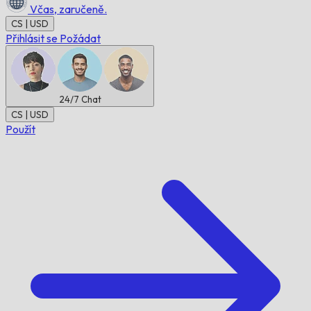
Včas,
zaručeně.
CS | USD
Přihlásit se
Požádat
24/7
Chat
CS | USD
Použít