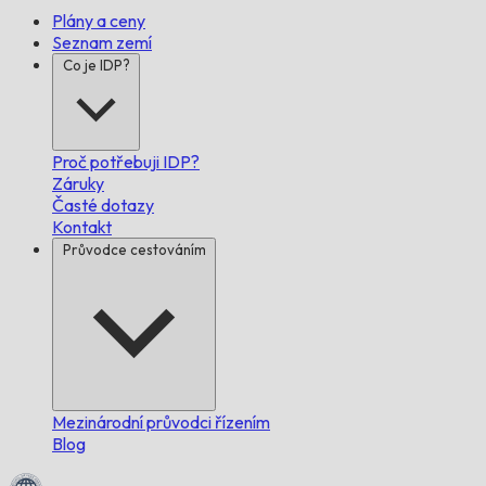
Plány a ceny
Seznam zemí
Co je IDP?
Proč potřebuji IDP?
Záruky
Časté dotazy
Kontakt
Průvodce cestováním
Mezinárodní průvodci řízením
Blog